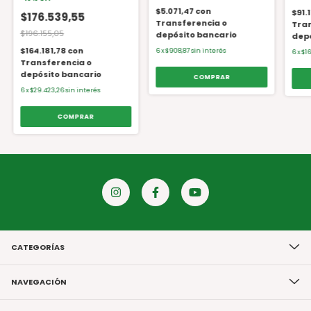
$5.071,47
con
$91.
$176.539,55
Transferencia o
Tran
$196.155,05
depósito bancario
depó
$164.181,78
con
6
x
$908,87
sin interés
6
x
$1
Transferencia o
depósito bancario
6
x
$29.423,26
sin interés
CATEGORÍAS
NAVEGACIÓN