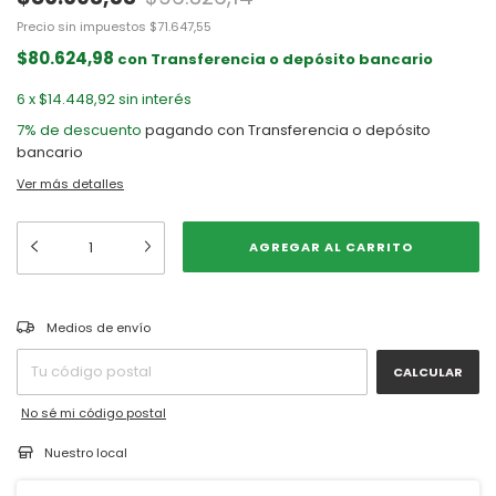
Precio sin impuestos
$71.647,55
$80.624,98
con
Transferencia o depósito bancario
6
x
$14.448,92
sin interés
7% de descuento
pagando con Transferencia o depósito
bancario
Ver más detalles
CAMBIAR CP
Entregas para el CP:
Medios de envío
CALCULAR
No sé mi código postal
Nuestro local