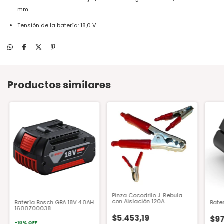
mm
Tensión de la batería: 18,0 V
Productos similares
Pinza Cocodrilo J. Rebula
con Aislación 120A
Batería Bosch GBA 18V 4.0AH
Bater
1600Z00038
$5.453,19
$97
-
10
%
OFF