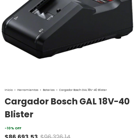
Inicio
>
Herramientas
>
Baterias
>
Cargador Bosch GAL 18V-40 Blister
Cargador Bosch GAL 18V-40
Blister
-
10
%
OFF
$86.693,53
$96.326,14