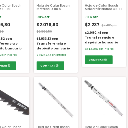
e Calar Bosch
Hoja de Calar Bosch
Hoja de Calar Bosch
 U 118 B
Metales U 118 A
Madera/Plástico U101B
F
-
10
%
OFF
-
10
%
OFF
56,80
$2.078,63
$2.237
$2.485,55
,56
$2.309,59
$2.080,41
con
Transferencia o
,82
con
$1.933,13
con
depósito bancario
ferencia o
Transferencia o
ito bancario
depósito bancario
6
x
$372,83
sin interés
13
sin interés
6
x
$346,44
sin interés
e Calar Bosch
Hoja de Calar Bosch
Hoja de Calar Bosch