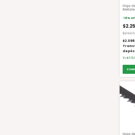
Hoja d
Metales
-
10
%
OF
$2.2
$2.507
$2.098
Trans
depós
6
x
$376,
Hoja d