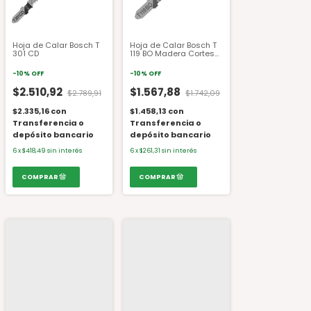
Hoja de Calar Bosch T
Hoja de Calar Bosch T
301 CD
119 BO Madera Cortes
Curvos T 119 BO
-
10
%
OFF
-
10
%
OFF
$2.510,92
$1.567,88
$2.789,91
$1.742,09
$2.335,16
con
$1.458,13
con
Transferencia o
Transferencia o
depósito bancario
depósito bancario
6
x
$418,49
sin interés
6
x
$261,31
sin interés