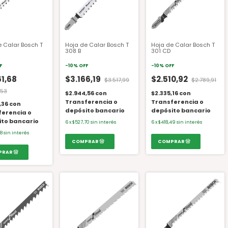
e Calar Bosch T
Hoja de Calar Bosch T
Hoja de Calar Bosch T
308 B
301 CD
F
-
10
%
OFF
-
10
%
OFF
61,68
$3.166,19
$2.510,92
$3.517,99
$2.789,91
,53
$2.944,56
con
$2.335,16
con
Transferencia o
Transferencia o
,36
con
depósito bancario
depósito bancario
ferencia o
ito bancario
6
x
$527,70
sin interés
6
x
$418,49
sin interés
28
sin interés