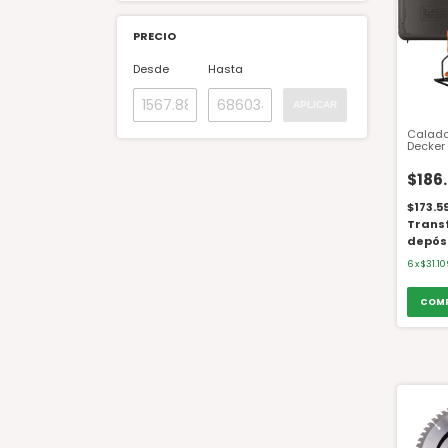
PRECIO
Desde
Hasta
APLICAR
Calado
Decker
Watts 
$186
$173.5
Trans
depós
6
x
$31.1