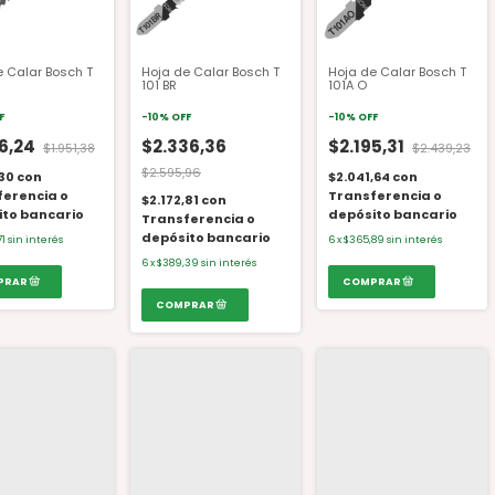
e Calar Bosch T
Hoja de Calar Bosch T
Hoja de Calar Bosch T
101 BR
101A O
F
-
10
%
OFF
-
10
%
OFF
56,24
$2.336,36
$2.195,31
$1.951,38
$2.439,23
$2.595,96
,30
con
$2.041,64
con
ferencia o
Transferencia o
$2.172,81
con
ito bancario
depósito bancario
Transferencia o
depósito bancario
71
sin interés
6
x
$365,89
sin interés
6
x
$389,39
sin interés