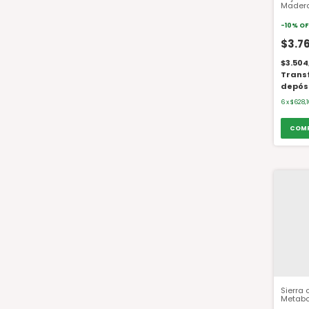
Madera
-
10
%
OF
$3.7
$3.504
Trans
depós
6
x
$628,
Sierra
Metabo