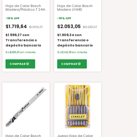
Hoja de Calar Bosch
Hoja de Calar Bosch
Madera/Plástico T 244
Madera U144D
D
-
10
%
OFF
-
10
%
OFF
$1.719,64
$2.053,05
$1.910,71
$2.281,17
$1.599,27
con
$1.909,34
con
Transferencia o
Transferencia o
depósito bancario
depósito bancario
6
x
$286,61
sin interés
6
x
$342,18
sin interés
Hoja de Calar Bosch
Juego Hoja de Calar