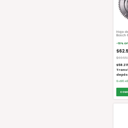
Hoja de
Bosch 
Mader
10"
-
10
%
OF
$62.5
$69.55
$58.21
Trans
depós
6
x
$10.4