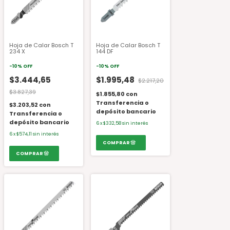
Hoja de Calar Bosch T
Hoja de Calar Bosch T
234 X
144 DF
-
10
%
OFF
-
10
%
OFF
$3.444,65
$1.995,48
$2.217,20
$3.827,39
$1.855,80
con
Transferencia o
$3.203,52
con
depósito bancario
Transferencia o
depósito bancario
6
x
$332,58
sin interés
6
x
$574,11
sin interés