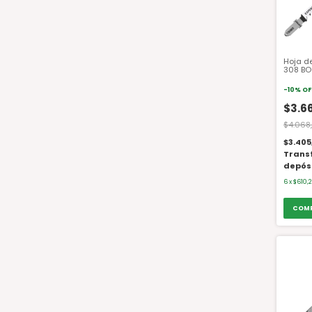
Hoja d
308 BO
-
10
%
OF
$3.6
$4.068
$3.405
Trans
depós
6
x
$610,