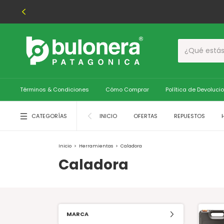
Términos & Condiciones
Cómo Comprar
Política de Devoluci
CATEGORÍAS
INICIO
OFERTAS
REPUESTOS
Inicio
>
Herramientas
>
Caladora
Caladora
MARCA