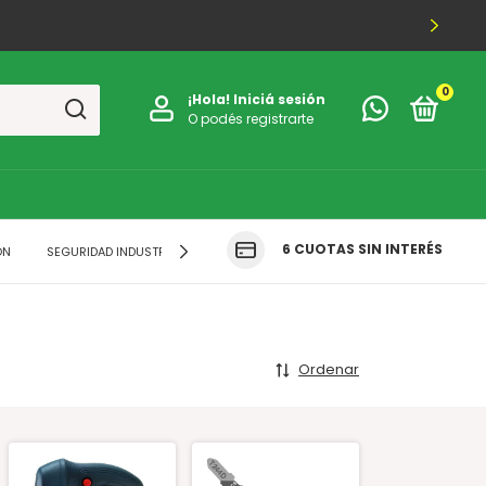
0
¡Hola!
Iniciá sesión
O podés registrarte
6 CUOTAS SIN INTERÉS
ÓN
SEGURIDAD INDUSTRIAL
FERRETERIA
INDUMENTARIA
CLUB 
Ordenar