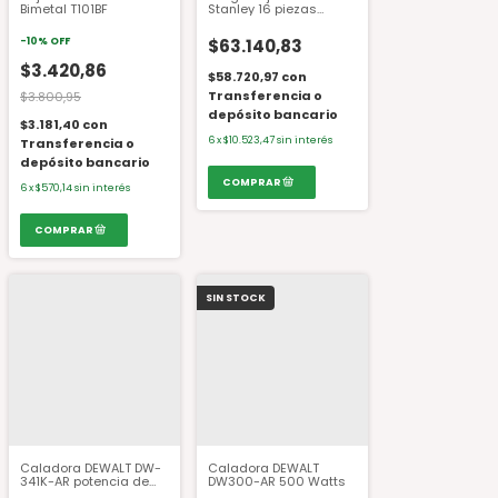
Bimetal T101BF
Stanley 16 piezas
STA9310
-
10
%
OFF
$63.140,83
$3.420,86
$58.720,97
con
Transferencia o
$3.800,95
depósito bancario
$3.181,40
con
6
x
$10.523,47
sin interés
Transferencia o
depósito bancario
6
x
$570,14
sin interés
SIN STOCK
Caladora DEWALT DW-
Caladora DEWALT
341K-AR potencia de
DW300-AR 500 Watts
550 Watts