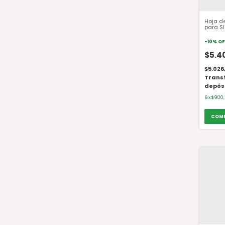
Hoja d
para Si
L S 1531
-
10
%
OF
$5.4
$5.026
Trans
depós
6
x
$900,