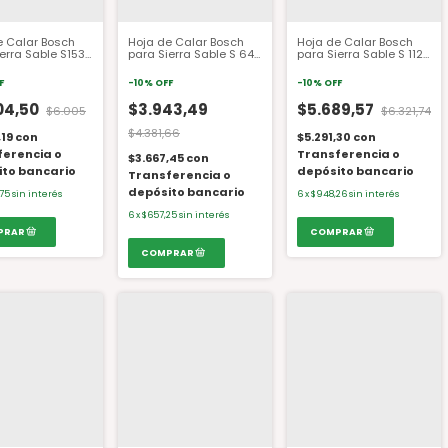
e Calar Bosch
Hoja de Calar Bosch
Hoja de Calar Bosch
erra Sable S1531
para Sierra Sable S 644
para Sierra Sable S 1122
 L
D S 644 D
BF
F
-
10
%
OFF
-
10
%
OFF
04,50
$3.943,49
$5.689,57
$6.005
$6.321,74
$4.381,66
,19
con
$5.291,30
con
ferencia o
Transferencia o
$3.667,45
con
ito bancario
depósito bancario
Transferencia o
depósito bancario
75
sin interés
6
x
$948,26
sin interés
6
x
$657,25
sin interés