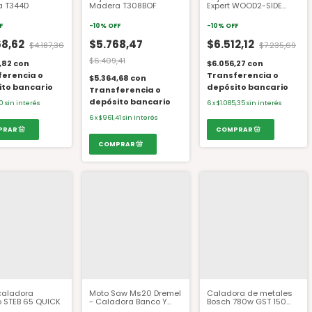
 T344D
Madera T308BOF
Expert WOOD2-SIDE
CLEAN T308BO
F
-
10
%
OFF
-
10
%
OFF
68,62
$5.768,47
$6.512,12
$4.187,36
$7.235,69
$6.409,41
,82
con
$6.056,27
con
ferencia o
Transferencia o
$5.364,68
con
ito bancario
depósito bancario
Transferencia o
depósito bancario
10
sin interés
6
x
$1.085,35
sin interés
6
x
$961,41
sin interés
 caladora
Moto Saw Ms20 Dremel
Caladora de metales
 STEB 65 QUICK
- Caladora Banco Y
Bosch 780w GST 150
Manual
BCE