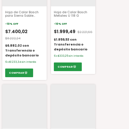
Hoja de Calar Bosch
Hoja de Calar Bosch
para Sierra Sable
Metales U 118 G
S1542-K
-
10
%
OFF
-
10
%
OFF
$7.400,02
$1.999,49
$2.221,66
$8.222,24
$1.859,53
con
Transferencia o
$6.882,02
con
depósito bancario
Transferencia o
depósito bancario
6
x
$333,25
sin interés
6
x
$1.233,34
sin interés