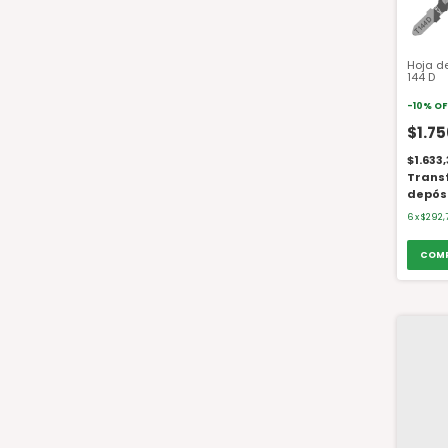
Hoja d
144 D
-
10
%
OF
$1.7
$1.633
Trans
depós
6
x
$292,