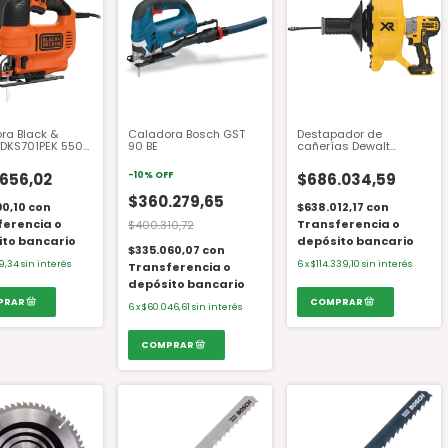
ra Black &
Caladora Bosch GST
Destapador de
 DKS701PEK 550
90 BE
cañerías Dewalt
con maletín
DCD200B 20 Volts
.656,02
-
10
%
OFF
$686.034,59
$360.279,65
90,10
con
$638.012,17
con
ferencia o
Transferencia o
$400.310,72
ito bancario
depósito bancario
$335.060,07
con
09,34
sin interés
6
x
$114.339,10
sin interés
Transferencia o
depósito bancario
6
x
$60.046,61
sin interés