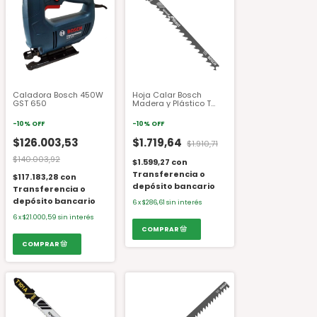
Caladora Bosch 450W
Hoja Calar Bosch
GST 650
Madera y Plástico T
244 D (DIS)
-
10
%
OFF
-
10
%
OFF
$126.003,53
$1.719,64
$1.910,71
$140.003,92
$1.599,27
con
Transferencia o
$117.183,28
con
depósito bancario
Transferencia o
depósito bancario
6
x
$286,61
sin interés
6
x
$21.000,59
sin interés