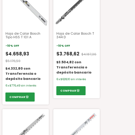
Hoja de Calar Bosch
Hoja de Calar Bosch T
Tipo HSS T 101 A
344 D
-
10
%
OFF
-
10
%
OFF
$4.658,93
$3.768,62
$4.187,36
$5.176,59
$3.504,82
con
Transferencia o
$4.332,80
con
depósito bancario
Transferencia o
depósito bancario
6
x
$628,10
sin interés
6
x
$776,49
sin interés