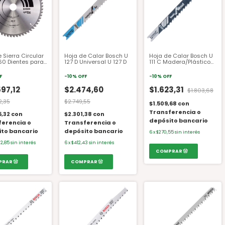
 Sierra Circular
Hoja de Calar Bosch U
Hoja de Calar Bosch U
60 Dientes para
127 D Universal U 127 D
111 C Madera/Plásticos
a 2608640908
U 111 C
F
-
10
%
OFF
-
10
%
OFF
97,12
$2.474,60
$1.623,31
$1.803,68
2,35
$2.749,55
$1.509,68
con
Transferencia o
5,32
con
$2.301,38
con
depósito bancario
ferencia o
Transferencia o
ito bancario
depósito bancario
6
x
$270,55
sin interés
32,85
sin interés
6
x
$412,43
sin interés