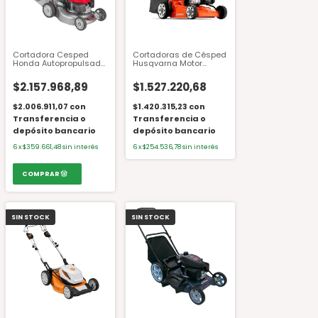
Cortadora Cesped
Cortadoras de Césped
Honda Autopropulsada
Husqvarna Motor
con Bolsa HRG466C1-
Briggs & Stratton 16
SKEP 4.5 HP
pulgadas
$2.157.968,89
$1.527.220,68
$2.006.911,07
con
$1.420.315,23
con
Transferencia o
Transferencia o
depósito bancario
depósito bancario
6
x
$359.661,48
sin interés
6
x
$254.536,78
sin interés
SIN STOCK
SIN STOCK