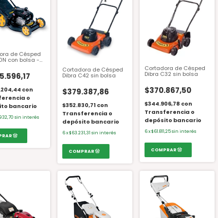
ora de Césped
0N con bolsa -
riggs & Stratton
Cortadora de Césped
Cortadora de Césped
gadas
Dibra C32 sin bolsa
5.596,17
Dibra C42 sin bolsa
$370.867,50
.204,44
con
$379.387,86
ferencia o
$344.906,78
con
$352.830,71
con
ito bancario
Transferencia o
Transferencia o
932,70
sin interés
depósito bancario
depósito bancario
6
x
$61.811,25
sin interés
6
x
$63.231,31
sin interés