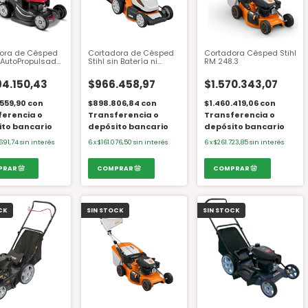
ora de Césped
Cortadora de Césped
Cortadora Césped Stihl
AutoPropulsada
Stihl sin Batería ni
RM 248.3
a HRX476C2-
Cargador RMA 348
.0 HP
94.150,43
$966.458,97
$1.570.343,07
.559,90
con
$898.806,84
con
$1.460.419,06
con
ferencia o
Transferencia o
Transferencia o
ito bancario
depósito bancario
depósito bancario
691,74
sin interés
6
x
$161.076,50
sin interés
6
x
$261.723,85
sin interés
CK
SIN STOCK
SIN STOCK