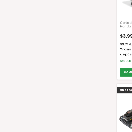
Cortad
Honda 
c/bols
VKEH 6
$3.9
$3.714
Trans
depós
6
x
$665.
SIN STO