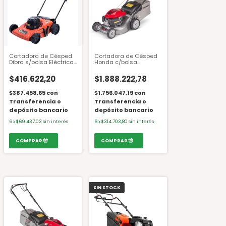
Cortadora de Césped
Cortadora de Césped
Dibra s/bolsa Eléctrica
Honda c/bolsa
C45 1 HP
HRG466C1-PKEH 4.2 HP
$416.622,20
$1.888.222,78
$387.458,65
con
$1.756.047,19
con
Transferencia o
Transferencia o
depósito bancario
depósito bancario
6
x
$69.437,03
sin interés
6
x
$314.703,80
sin interés
SIN STOCK