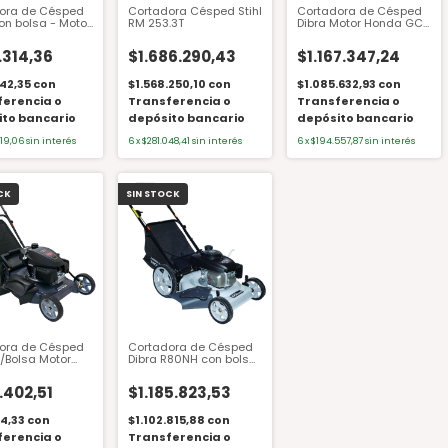
ora de Césped
Cortadora Césped Stihl
Cortadora de Césped
on bolsa - Motor
RM 253.3T
Dibra Motor Honda GCV
GCVX 145 20"
190 20" R80NHTE 5 HP
 4.2 HP
.314,36
$1.686.290,43
$1.167.347,24
42,35
con
$1.568.250,10
con
$1.085.632,93
con
ferencia o
Transferencia o
Transferencia o
ito bancario
depósito bancario
depósito bancario
219,06
sin interés
6
x
$281.048,41
sin interés
6
x
$194.557,87
sin interés
CK
SIN STOCK
ora de Césped
Cortadora de Césped
C/Bolsa Motor
Dibra R80NH con bolsa
GCVX145 20"
sin motor
 4.2HP Rueda
.402,51
$1.185.823,53
14,33
con
$1.102.815,88
con
ferencia o
Transferencia o