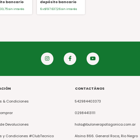
ito bancario
depósito bancario
733,75
sin interés
6
x
$197.637,26
sin interés
ACIÓN
CONTACTÁNOS
s & Condiciones
542984403373
omprar
02984413111
 de Devoluciones
hola@bulonerapatagonica.com.ar
s y Condiciones #ClubTecnico
Alsina 866. General Roca, Rio Negro