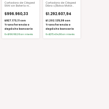
Cortadora de Césped
Cortadora de Césped
Stihl sin Batería ni
Dibra c/Bolsa Motor
Cargador RMA 353
Honda GCVX200 20"
R80NHXT 5.5HP Rueda
$996.960,33
$1.292.607,94
Alta
$927.173,11
con
$1.202.125,38
con
Transferencia o
Transferencia o
depósito bancario
depósito bancario
6
x
$166.160,06
sin interés
6
x
$215.434,66
sin interés