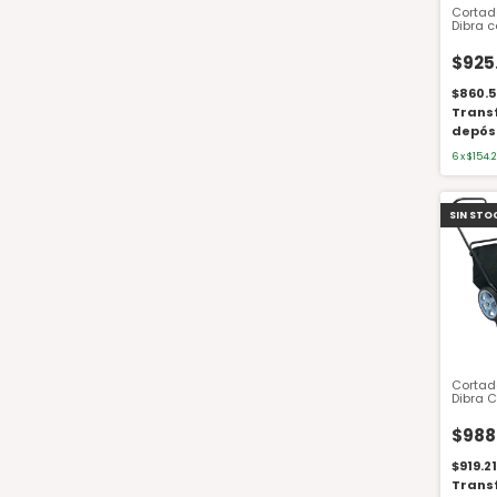
Cortad
Dibra c
Honda 
R68NHX
$925
$860.5
Trans
depós
6
x
$154.
SIN STO
Cortad
Dibra 
Honda 
R80NHX
$988
Alta
$919.2
Trans