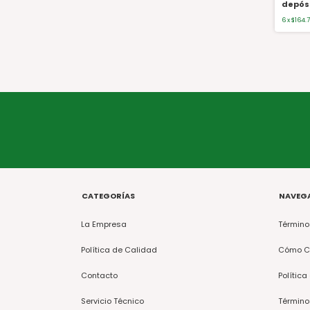
depós
6
x
$164.
CATEGORÍAS
NAVEG
La Empresa
Término
Política de Calidad
Cómo C
Contacto
Política
Servicio Técnico
Término