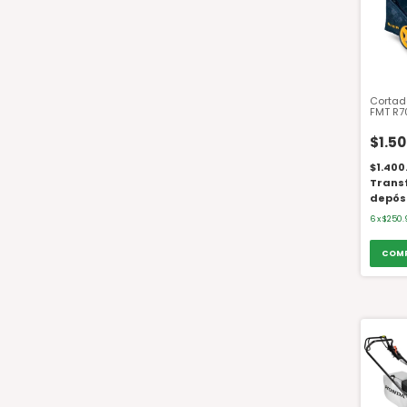
Cortad
FMT R7
Motor B
20 pul
$1.50
$1.400
Trans
depós
6
x
$250.