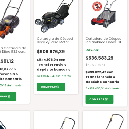
Cortadora de Césped
Cortadora de Césped
Dibra c/Bolsa Motor
Inalámbrica Einhell GE-
Honda GCVX145 20"
HM 18/38 LI-SOLO
a Cortadora de
R65NHX 4.2 HP
$908.576,39
-
10
%
OFF
 Dibra R32 con
o Recolector
$536.583,25
$844.976,04
con
501,12
Transferencia o
$596.203,61
06,04
con
depósito bancario
$499.022,42
con
ferencia o
6
x
$151.429,40
sin interés
Transferencia o
ito bancario
depósito bancario
50,19
sin interés
6
x
$89.430,54
sin interés