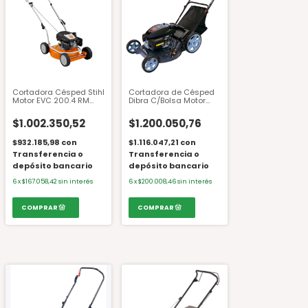
Cortadora Césped Stihl
Cortadora de Césped
Motor EVC 200.4 RM
Dibra C/Bolsa Motor
2.0R
Honda GCVX200 20"
R70NHXT 5.5HP Rueda
$1.002.350,52
$1.200.050,76
Alta
$932.185,98
con
$1.116.047,21
con
Transferencia o
Transferencia o
depósito bancario
depósito bancario
6
x
$167.058,42
sin interés
6
x
$200.008,46
sin interés