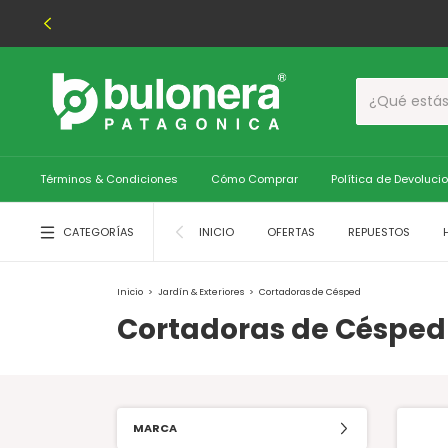
Términos & Condiciones
Cómo Comprar
Política de Devoluci
CATEGORÍAS
INICIO
OFERTAS
REPUESTOS
Inicio
>
Jardín & Exteriores
>
Cortadoras de Césped
Cortadoras de Césped
MARCA