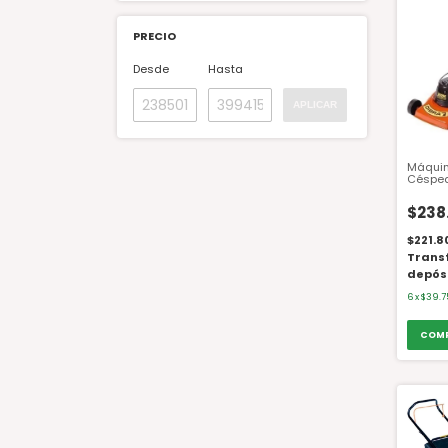
PRECIO
Desde
Hasta
APLICAR
Máquin
Césped
Canast
$238.
$221.8
Trans
depós
6
x
$39.7