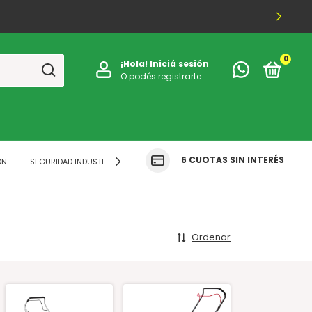
0
¡Hola!
Iniciá sesión
O podés registrarte
6 CUOTAS SIN INTERÉS
ÓN
SEGURIDAD INDUSTRIAL
FERRETERIA
INDUMENTARIA
CLUB 
Ordenar