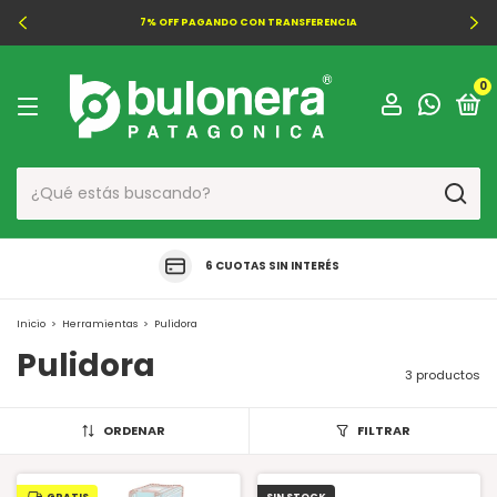
7% OFF PAGANDO CON TRANSFERENCIA
0
6 CUOTAS SIN INTERÉS
Inicio
>
Herramientas
>
Pulidora
Pulidora
3 productos
ORDENAR
FILTRAR
GRATIS
SIN STOCK