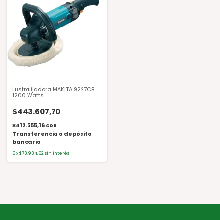
Lustralijadora MAKITA 9227CB
1200 Watts
$443.607,70
$412.555,16
con
Transferencia o depósito
bancario
6
x
$73.934,62
sin interés