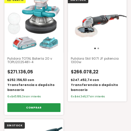
Pulidora TOTAL Batería 20 v
Pulidora Skil 9071 JF potencia
TOPLI2025481-4
1300w
$271.136,05
$266.078,22
$252.156,53
con
$247.452,74
con
Transferencia o depósito
Transferencia o depósito
bancario
bancario
6
x
$45.189,34
sin interés
6
x
$44.346,37
sin interés
SIN STOCK