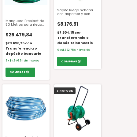
Sapito Riego Schäfer
con aspersor y con
acople
Manguera Freplast de
$8.176,51
50 Metros para riego
de 1/2"
$7.604,15
con
$25.479,84
Transferencia o
depósito bancario
$23.696,25
con
Transferencia o
6
x
$1.362,75
sin interés
depósito bancario
6
x
$4.246,64
sin interés
SIN STOCK