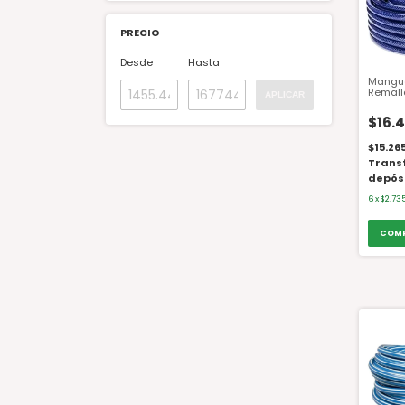
PRECIO
Desde
Hasta
Mangue
Remall
APLICAR
Metros
1/2"
$16.4
$15.26
Trans
depós
6
x
$2.73