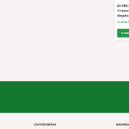
$1.353
Trans
depós
6
x
$242,
CATEGORÍAS
NAVEG