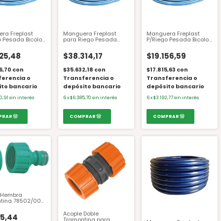
ra Freplast
Manguera Freplast
Manguera Freplast
o Pesada Bicolor
para Riego Pesada
P/Riego Pesada Bicolor
3/4
Bicolor 25 MT 3/4''
25 MT. 1/2''
125,48
$38.314,17
$19.156,59
6,70
con
$35.632,18
con
$17.815,63
con
ferencia o
Transferencia o
Transferencia o
ito bancario
depósito bancario
depósito bancario
0,91
sin interés
6
x
$6.385,70
sin interés
6
x
$3.192,77
sin interés
 Hembra
tina 78502/000
/2
Acople Doble
55,44
Tramontina para