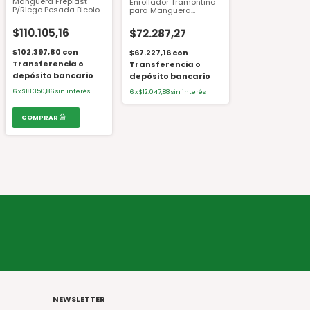
Manguera Freplast
Enrollador Tramontina
P/Riego Pesada Bicolor
para Manguera
50 MT. 1"
78595/000 44228
$110.105,16
$72.287,27
$102.397,80
con
$67.227,16
con
Transferencia o
Transferencia o
depósito bancario
depósito bancario
6
x
$18.350,86
sin interés
6
x
$12.047,88
sin interés
NEWSLETTER