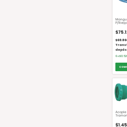
Mangue
P/Rieg
50 MT. 
$75.
$69.86
Trans
depós
6
x
$12.52
Acople
Tramon
3/4 a 1
$1.4