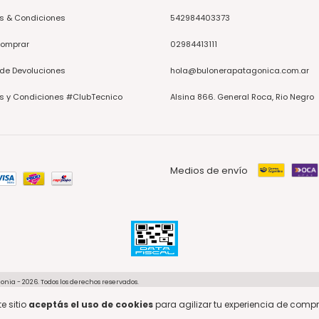
s & Condiciones
542984403373
omprar
02984413111
 de Devoluciones
hola@bulonerapatagonica.com.ar
s y Condiciones #ClubTecnico
Alsina 866. General Roca, Rio Negro
Medios de envío
onia - 2026. Todos los derechos reservados.
 de arrepentimiento
e sitio
aceptás el uso de cookies
para agilizar tu experiencia de compr