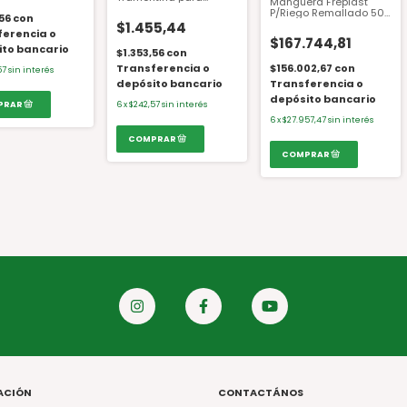
Manguera Freplast
Manquera 78510/000
P/Riego Remallado 50
,56
con
44228
MT. 1"
$1.455,44
ferencia o
$167.744,81
ito bancario
$1.353,56
con
Transferencia o
$156.002,67
con
57
sin interés
depósito bancario
Transferencia o
depósito bancario
6
x
$242,57
sin interés
6
x
$27.957,47
sin interés
ACIÓN
CONTACTÁNOS