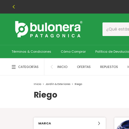
Términos & Condiciones
Cómo Comprar
Política de Devoluci
CATEGORÍAS
INICIO
OFERTAS
REPUESTOS
Inicio
>
Jardín & Exteriores
>
Riego
Riego
MARCA