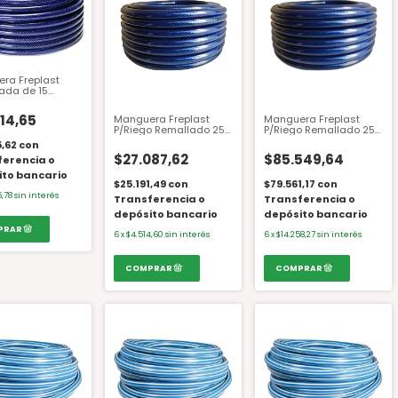
ra Freplast
ada de 15
 para riego de
14,65
Manguera Freplast
Manguera Freplast
P/Riego Remallado 25
P/Riego Remallado 25
MT. 1/2
MT. 1"
5,62
con
$27.087,62
$85.549,64
ferencia o
ito bancario
$25.191,49
con
$79.561,17
con
5,78
sin interés
Transferencia o
Transferencia o
depósito bancario
depósito bancario
6
x
$4.514,60
sin interés
6
x
$14.258,27
sin interés