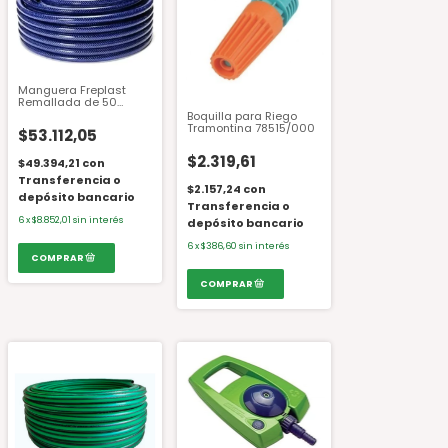
Manguera Freplast
Remallada de 50
Metros para riego de
Boquilla para Riego
1/2"
Tramontina 78515/000
$53.112,05
$2.319,61
$49.394,21
con
Transferencia o
$2.157,24
con
depósito bancario
Transferencia o
6
x
$8.852,01
sin interés
depósito bancario
6
x
$386,60
sin interés