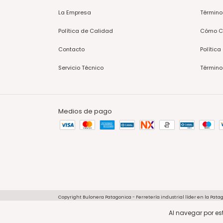
La Empresa
Término
Política de Calidad
Cómo C
Contacto
Política
Servicio Técnico
Término
Medios de pago
Copyright Bulonera Patagonica - Ferretería industrial líder en la Patag
Defensa de las y los consumidores. Para reclamos
ingresá acá.
/
Botón
Al navegar por est