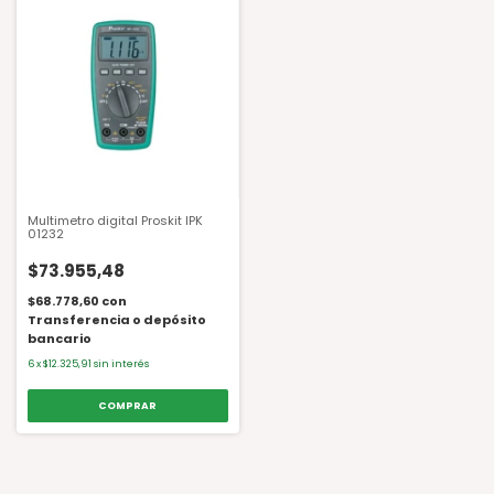
Multimetro digital Proskit IPK
01232
$73.955,48
$68.778,60
con
Transferencia o depósito
bancario
6
x
$12.325,91
sin interés