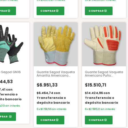
34
sin interés
6
x
$863,16
sin interés
6
x
$1.340,86
sin interés
 Segod GN16
Guante Segod Vaqueta
Guante Segod Vaqueta
Amarilla Americano
Americano Puño
Dorso Descarne Puño
Descarne Anti-Impacto
244,53
Corto Gv08 T. 10
Gv01 A T. 10
$6.951,33
$15.510,71
7,41
con
$6.464,74
con
$14.424,96
con
ferencia o
Transferencia o
Transferencia o
ito bancario
depósito bancario
depósito bancario
4,09
sin interés
6
x
$1.158,56
sin interés
6
x
$2.585,12
sin interés
PRAR