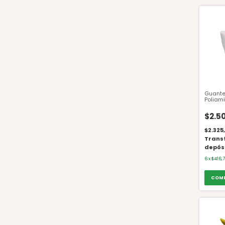
Guante
Poliam
$2.5
$2.325
Trans
depós
6
x
$416,