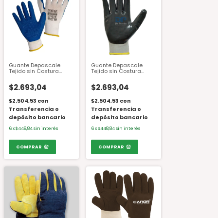
Guante Depascale
Guante Depascale
Tejido sin Costura
Tejido sin Costura
Recubierto Latex
Recubierto Nitrilo
Rugoso DPS89153 N 8 al
DPS88113 Nº 8
$2.693,04
$2.693,04
10
$2.504,53
con
$2.504,53
con
Transferencia o
Transferencia o
depósito bancario
depósito bancario
6
x
$448,84
sin interés
6
x
$448,84
sin interés
COMPRAR
COMPRAR