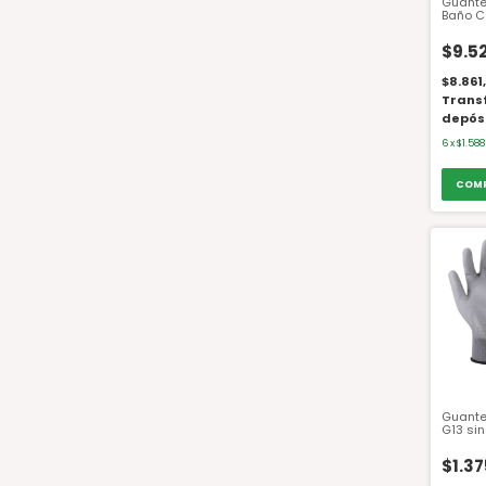
Guante 
Baño C
Elastiz
N1004-T
$9.5
$8.861
Trans
depós
6
x
$1.588
Guante
G13 si
Spande
GPU02 
$1.37