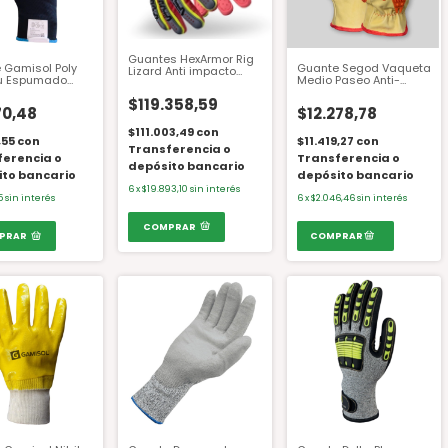
Guantes HexArmor Rig
 Gamisol Poly
Guante Segod Vaqueta
Lizard Anti impacto
u Espumado
Medio Paseo Anti-
2028X
.Negro Pu1001b
Impacto Gv05 A T. 10
$119.358,59
70,48
$12.278,78
$111.003,49
con
,55
con
$11.419,27
con
Transferencia o
ferencia o
Transferencia o
depósito bancario
ito bancario
depósito bancario
6
x
$19.893,10
sin interés
5
sin interés
6
x
$2.046,46
sin interés
COMPRAR
PRAR