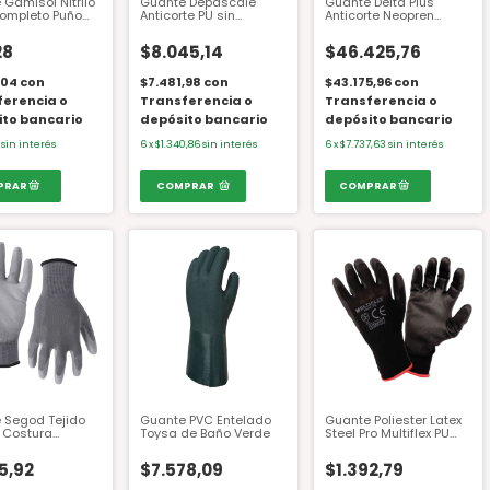
Gamisol Nitrilo
Guante Depascale
Guante Delta Plus
ompleto Puño
Anticorte PU sin
Anticorte Neopren
ado Amarillo
Costura 85804
Antishock EOS NOCUT
10 Talle 10
VV910 T.10
28
$8.045,14
$46.425,76
,04
con
$7.481,98
con
$43.175,96
con
ferencia o
Transferencia o
Transferencia o
ito bancario
depósito bancario
depósito bancario
sin interés
6
x
$1.340,86
sin interés
6
x
$7.737,63
sin interés
COMPRAR
 Segod Tejido
Guante PVC Entelado
Guante Poliester Latex
n Costura
Toysa de Baño Verde
Steel Pro Multiflex PU
x Recubierto PU
Negro
N° 10
5,92
$7.578,09
$1.392,79