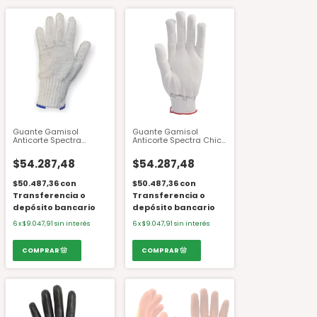
Guante Gamisol
Guante Gamisol
Anticorte Spectra
Anticorte Spectra Chico
Grande Puño Azul por
Puño Amarillo por
Unidad 24 Cm.
Unidad
$54.287,48
$54.287,48
$50.487,36
con
$50.487,36
con
Transferencia o
Transferencia o
depósito bancario
depósito bancario
6
x
$9.047,91
sin interés
6
x
$9.047,91
sin interés