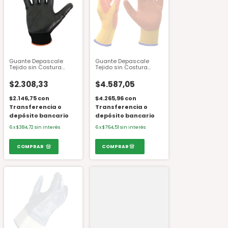
Guante Depascale
Guante Depascale
Tejido sin Costura
Tejido sin Costura
Recubierto Nitrilo
Azul/Naranja Látex
Espumado DPS88193
Rugoso DPS89065 Nº 10
$2.308,33
$4.587,05
$2.146,75
con
$4.265,96
con
Transferencia o
Transferencia o
depósito bancario
depósito bancario
6
x
$384,72
sin interés
6
x
$764,51
sin interés
COMPRAR