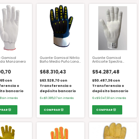
 Gamisol
Guante Gamisol Nitrilo
Guante Gamisol
ida Manzanero
Baño Medio Puño Lona
Anticorte Spectra
Azul Anti-Shock Talle 10
Mediano Puño Blanco
Unidad 24 Cm.
00,70
$68.310,43
$54.287,48
,65
con
$63.528,70
con
$50.487,36
con
ferencia o
Transferencia o
Transferencia o
ito bancario
depósito bancario
depósito bancario
78
sin interés
6
x
$11.385,07
sin interés
6
x
$9.047,91
sin interés