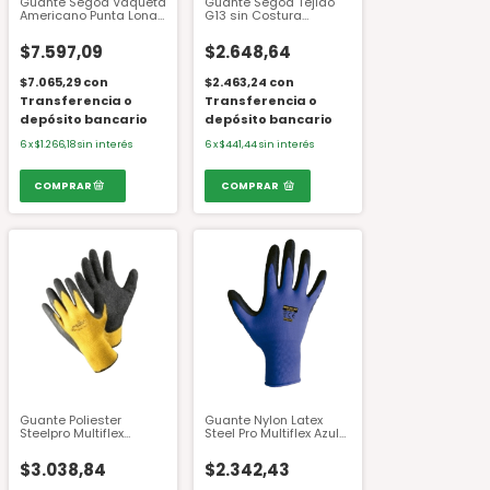
Guante Segod Vaqueta
Guante Segod Tejido
Americano Punta Lona
G13 sin Costura
Refuerzo Cadenero
Spandex Recubierto de
GV01P Talle 10
Baño de Nitrilo GN17
$7.597,09
$2.648,64
$7.065,29
con
$2.463,24
con
Transferencia o
Transferencia o
depósito bancario
depósito bancario
6
x
$1.266,18
sin interés
6
x
$441,44
sin interés
COMPRAR
Guante Poliester
Guante Nylon Latex
Steelpro Multiflex
Steel Pro Multiflex Azul
Amarillo Talle 9
301000780621 Talle 9
$3.038,84
$2.342,43