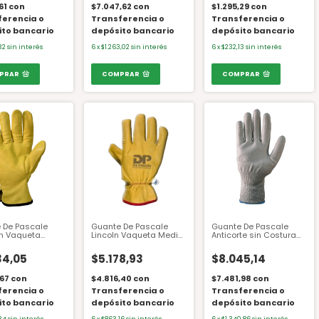
,61
con
$7.047,62
con
$1.295,29
con
ferencia o
Transferencia o
Transferencia o
ito bancario
depósito bancario
depósito bancario
32
sin interés
6
x
$1.263,02
sin interés
6
x
$232,13
sin interés
PRAR
COMPRAR
COMPRAR
 De Pascale
Guante De Pascale
Guante De Pascale
ln Vaqueta
Lincoln Vaqueta Medio
Anticorte sin Costura
Paseo Elástico
Paseo Elástico 22102/8
PU 85803 N°8
 222025 Talle 10
Talle 8
34,05
$5.178,93
$8.045,14
,67
con
$4.816,40
con
$7.481,98
con
ferencia o
Transferencia o
Transferencia o
ito bancario
depósito bancario
depósito bancario