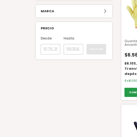
MARCA
PRECIO
Desde
Hasta
Guante
Amaril
Elastiz
APLICAR
GV05
$6.5
$6.103
Trans
depós
6
x
$1.09
COM