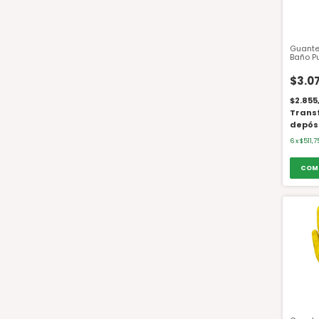
Guante
Baño P
P/Elas
$3.0
$2.855
Trans
depós
6
x
$511,7
COM