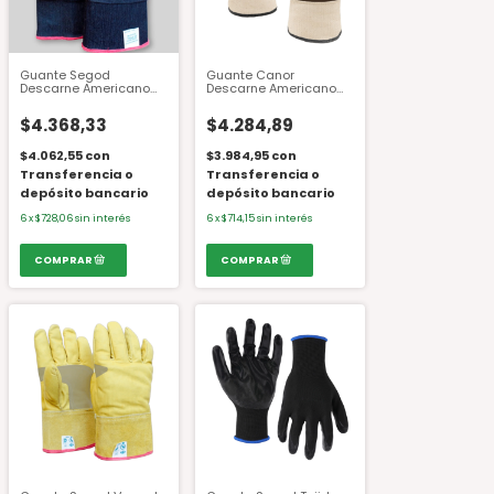
Guante Segod
Guante Canor
Descarne Americano
Descarne Americano
Puño Corto Combinado
Puño Corto Tejido Talle
Gd13 T.10
10
$4.368,33
$4.284,89
$4.062,55
con
$3.984,95
con
Transferencia o
Transferencia o
depósito bancario
depósito bancario
6
x
$728,06
sin interés
6
x
$714,15
sin interés