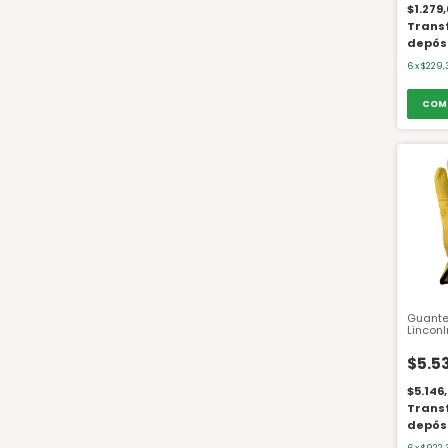
$1.279
Trans
depós
6
x
$229,
COM
Guante
Lincon
Medio 
Amplio
$5.5
$5.146
Trans
depós