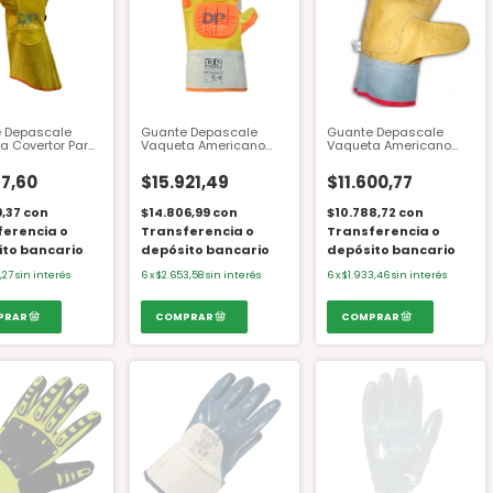
 Depascale
Guante Depascale
Guante Depascale
a Covertor Para
Vaqueta Americano
Vaqueta Americano
rico Puño Largo
Puño Corto Refuerzo
Puño Corto 12222
Cadenero Antishock
17,60
$15.921,49
$11.600,77
12222X T.10
9,37
con
$14.806,99
con
$10.788,72
con
ferencia o
Transferencia o
Transferencia o
ito bancario
depósito bancario
depósito bancario
,27
sin interés
6
x
$2.653,58
sin interés
6
x
$1.933,46
sin interés