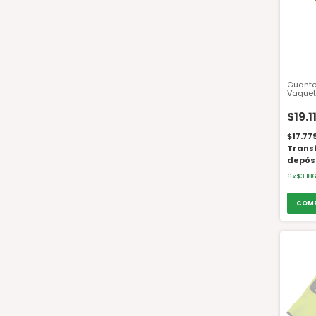
Guante
Vaquet
Dieléct
$19.1
$17.77
Trans
depós
6
x
$3.186