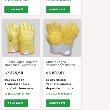
6
x
$761,76
sin interés
6
x
$552,62
sin interés
Guante Segod Vaqueta
Guante Segod
Americano.P.Corto Gv01
Descarne Americano
T.10
Puño Corto Gd05 T.10
$7.375,50
$5.697,81
$6.859,22
con
$5.298,96
con
Transferencia o
Transferencia o
depósito bancario
depósito bancario
6
x
$1.229,25
sin interés
6
x
$949,64
sin interés