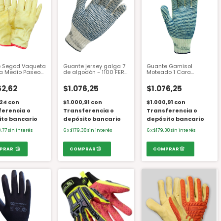
 Segod Vaqueta
Guante jersey galga 7
Guante Gamisol
la Medio Paseo
de algodón - 1100 FER
Moteado 1 Cara
ado En Dorso
Gamisol
Algodón/Poliester
1100Fer Azul 24 Cm.
62,62
$1.076,25
$1.076,25
,24
con
$1.000,91
con
$1.000,91
con
ferencia o
Transferencia o
Transferencia o
ito bancario
depósito bancario
depósito bancario
3,77
sin interés
6
x
$179,38
sin interés
6
x
$179,38
sin interés
PRAR