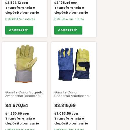
$2.826,12
con
$2.178,46
con
Transferencia o
Transferencia o
depósito bancario
depósito bancario
6
x
$506,47
sin interés
6
x
$390,41
sin interés
Guante Canor Vaqueta
Guante Canor
Americano Descarne
Descarne Americano
con Refuerzo Cadenero
Combinado con Jean
Talle 10
$4.570,54
$3.315,69
$4.250,60
con
$3.083,59
con
Transferencia o
Transferencia o
depósito bancario
depósito bancario