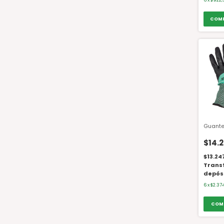
6
x
$922,
Guante
$14.
$13.24
Trans
depós
6
x
$2.37
COM