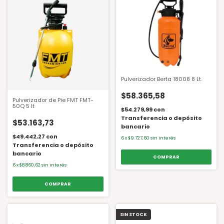
Pulverizador Berta 18008 8 Lt.
$58.365,58
Pulverizador de Pie FMT FMT-
50Q 5 lt
$54.279,99
con
Transferencia o depósito
$53.163,73
bancario
$49.442,27
con
6
x
$9.727,60
sin interés
Transferencia o depósito
bancario
6
x
$8.860,62
sin interés
SIN STOCK