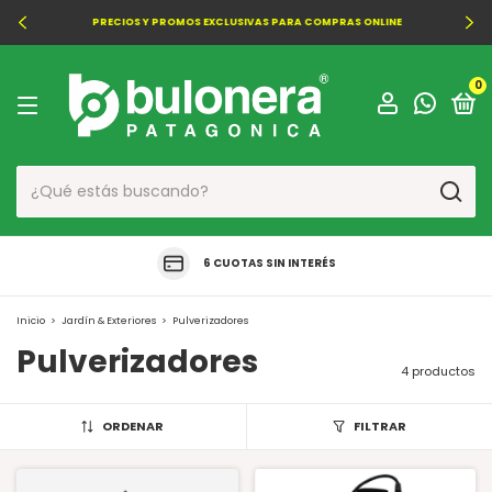
PRECIOS Y PROMOS EXCLUSIVAS PARA COMPRAS ONLINE
0
6 CUOTAS SIN INTERÉS
Inicio
>
Jardín & Exteriores
>
Pulverizadores
Pulverizadores
4 productos
ORDENAR
FILTRAR