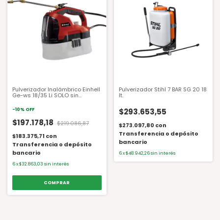
Pulverizador Inalámbrico Einhell
Pulverizador Stihl 7 BAR SG 20 18
Ge-ws 18/35 Li SOLO sin
lt.
Cargador y sin Batería
-
10
%
OFF
$293.653,55
$197.178,18
$219.086,87
$273.097,80
con
Transferencia o depósito
$183.375,71
con
bancario
Transferencia o depósito
bancario
6
x
$48.942,26
sin interés
6
x
$32.863,03
sin interés