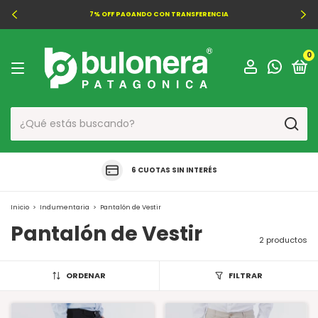
7% OFF PAGANDO CON TRANSFERENCIA
0
6 CUOTAS SIN INTERÉS
Inicio
>
Indumentaria
>
Pantalón de Vestir
Pantalón de Vestir
2 productos
ORDENAR
FILTRAR