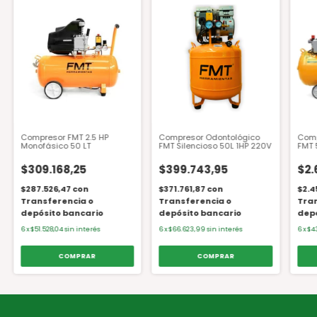
Compresor FMT 2.5 HP
Compresor Odontológico
Comp
Monofásico 50 LT
FMT Silencioso 50L 1HP 220V
FMT 
$309.168,25
$399.743,95
$2.
$287.526,47
con
$371.761,87
con
$2.4
Transferencia o
Transferencia o
Tran
depósito bancario
depósito bancario
depó
6
x
$51.528,04
sin interés
6
x
$66.623,99
sin interés
6
x
$4