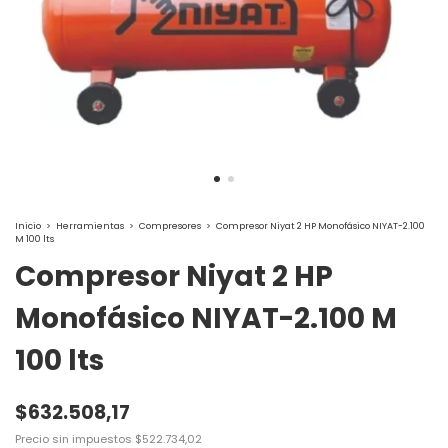
Inicio
>
Herramientas
>
Compresores
>
Compresor Niyat 2 HP Monofásico NIYAT-2.100
M 100 lts
Compresor Niyat 2 HP
Monofásico NIYAT-2.100 M
100 lts
$632.508,17
Precio sin impuestos
$522.734,02