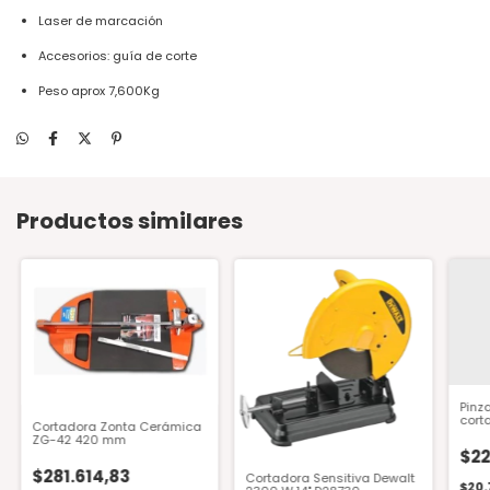
Laser de marcación
Accesorios: guía de corte
Peso aprox 7,600Kg
Productos similares
Pinz
cort
Cortadora Zonta Cerámica
ZG-42 420 mm
$22
$281.614,83
Cortadora Sensitiva Dewalt
$20.