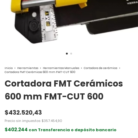
Inicio
>
Herramientas
>
Herramientas Manuales
>
Cortadora de cerámica
>
Cortadora FMT Cerámicos 600 mm FMT-CUT 600
Cortadora FMT Cerámicos
600 mm FMT-CUT 600
$432.520,43
Precio sin impuestos
$357.454,90
$402.244
con
Transferencia o depósito bancario