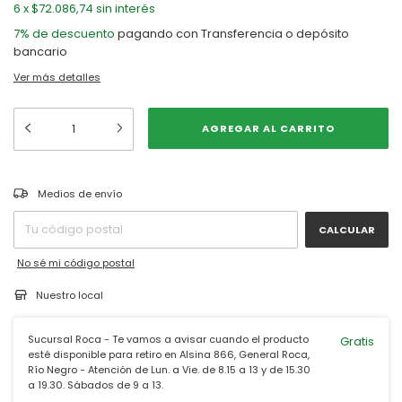
6
x
$72.086,74
sin interés
7% de descuento
pagando con Transferencia o depósito
bancario
Ver más detalles
CAMBIAR CP
Entregas para el CP:
Medios de envío
CALCULAR
No sé mi código postal
Nuestro local
Sucursal Roca - Te vamos a avisar cuando el producto
Gratis
esté disponible para retiro en Alsina 866, General Roca,
Río Negro - Atención de Lun. a Vie. de 8.15 a 13 y de 15.30
a 19.30. Sábados de 9 a 13.