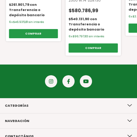
2300 W.14" D28730
Tran
$261.901,79
con
depó
Transferencia o
$580.786,99
depósito bancario
6
x
$3
$540.131,90
con
6
x
$46.935,81
sin interés
Transferencia o
depósito bancario
6
x
$96.797,83
sin interés
CATEGORÍAS
NAVEGACIÓN
CONTACTÁNOS