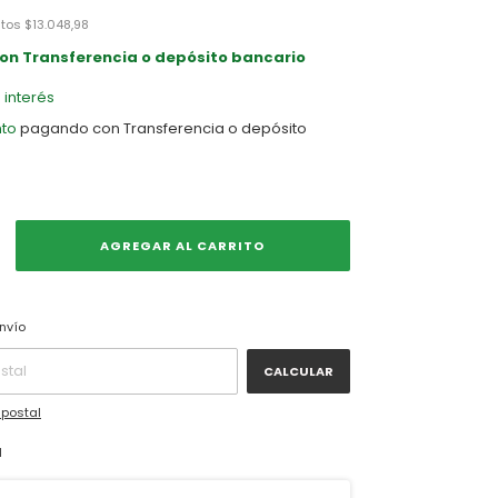
stos
$13.048,98
on
Transferencia o depósito bancario
n interés
to
pagando con Transferencia o depósito
CAMBIAR CP
CP:
nvío
CALCULAR
 postal
l