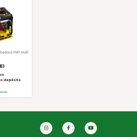
tadora FMT HUR
61
on
 o depósito
nterés