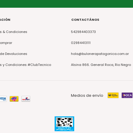
ACIÓN
CONTACTÁNOS
s & Condiciones
542984403373
omprar
02984413111
 de Devoluciones
hola@bulonerapatagonica.com.ar
s y Condiciones #ClubTecnico
Alsina 866. General Roca, Rio Negro
Medios de envío