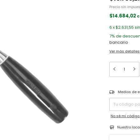
Precio sin impue
$14.684,02
c
6
x
$2.631,55
si
7% de descuen
bancario
Ver más detalles
Entregas para el 
Medios de e
No sé mi código
Nuestro loca