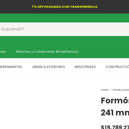
7% OFF PAGANDO CON TRANSFERENCIA
ones
Términos y Condiciones #ClubTecnico
HERRAMIENTAS
JARDIN & EXTERIORES
INDUSTRIALES
CONSTRUCCI
Inicio
>
Construcci
Formón
241 m
$15.789,2