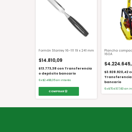
Formón Stanley 16-111 19 x 241 mm
Plancha compac
160A
$14.810,09
$4.224.645,
$13.773,38
con
Transferencia
$3.928.920,42
c
o depósito bancario
Transferencia
6
x
$2.468,35
sin interés
bancario
6
x
$704.107,60
sin i