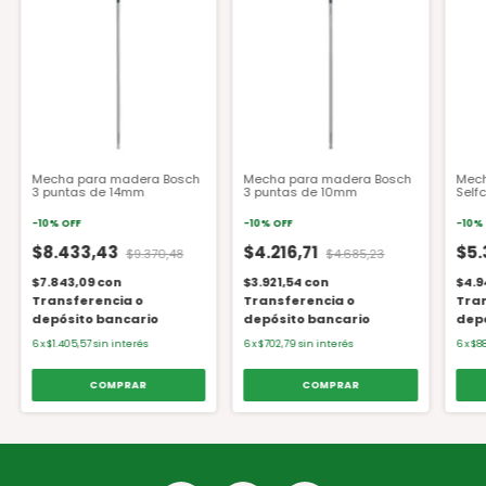
Mecha para madera Bosch
Mecha para madera Bosch
Mech
3 puntas de 14mm
3 puntas de 10mm
Self
-
10
%
OFF
-
10
%
OFF
-
10
%
$8.433,43
$4.216,71
$5.
$9.370,48
$4.685,23
$7.843,09
con
$3.921,54
con
$4.9
Transferencia o
Transferencia o
Tran
depósito bancario
depósito bancario
depó
6
x
$1.405,57
sin interés
6
x
$702,79
sin interés
6
x
$8