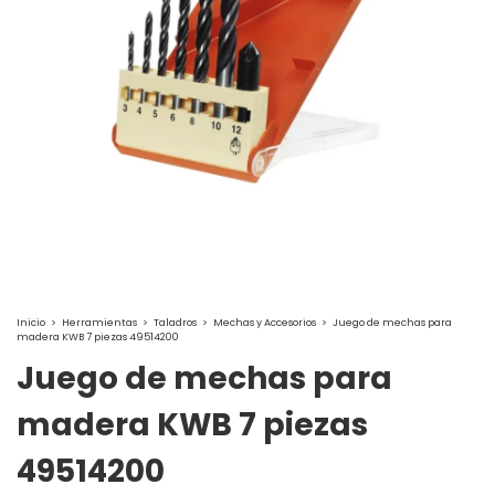
Inicio
>
Herramientas
>
Taladros
>
Mechas y Accesorios
>
Juego de mechas para
madera KWB 7 piezas 49514200
Juego de mechas para
madera KWB 7 piezas
49514200