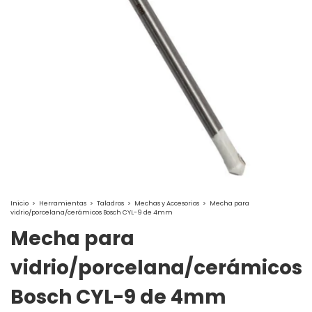
Inicio
>
Herramientas
>
Taladros
>
Mechas y Accesorios
>
Mecha para
vidrio/porcelana/cerámicos Bosch CYL-9 de 4mm
Mecha para
vidrio/porcelana/cerámicos
Bosch CYL-9 de 4mm