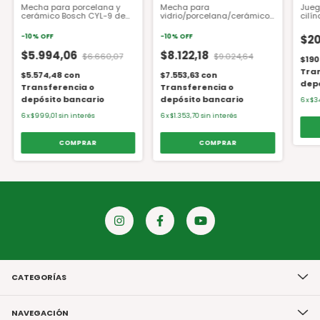
Mecha para porcelana y
Mecha para
Jueg
cerámico Bosch CYL-9 de
vidrio/porcelana/cerámicos
cilí
4mm
Bosch CYL-9 de 6mm
acer
-
10
%
OFF
-
10
%
OFF
$20
$5.994,06
$8.122,18
$6.660,07
$9.024,64
$190
Tran
$5.574,48
con
$7.553,63
con
depó
Transferencia o
Transferencia o
depósito bancario
depósito bancario
6
x
$34
6
x
$999,01
sin interés
6
x
$1.353,70
sin interés
CATEGORÍAS
NAVEGACIÓN