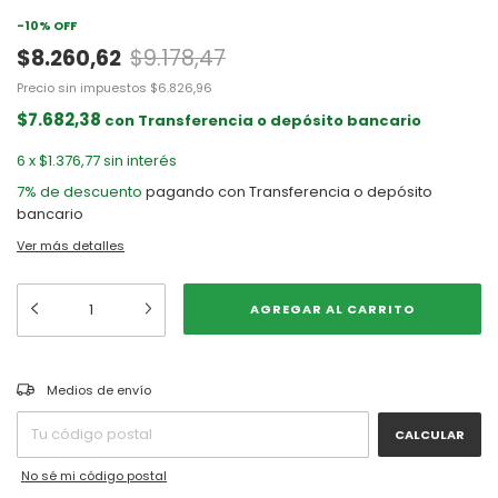
-
10
%
OFF
$8.260,62
$9.178,47
Precio sin impuestos
$6.826,96
$7.682,38
con
Transferencia o depósito bancario
6
x
$1.376,77
sin interés
7% de descuento
pagando con Transferencia o depósito
bancario
Ver más detalles
CAMBIAR CP
Entregas para el CP:
Medios de envío
CALCULAR
No sé mi código postal