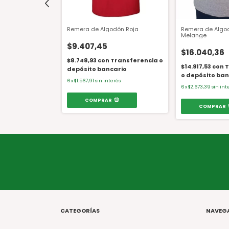
dón Azul Marino
Remera de Algodón Roja
Remera de Algo
Melange
$9.407,45
$16.040,36
$8.748,93
con
Transferencia o
Transferencia
$14.917,53
con
T
depósito bancario
ncario
o depósito ban
6
x
$1.567,91
sin interés
erés
6
x
$2.673,39
sin int
COMPRAR
COMPRAR
CATEGORÍAS
NAVEG