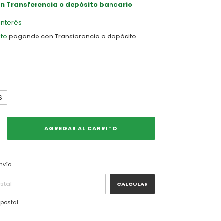
on
Transferencia o depósito bancario
 interés
to
pagando con Transferencia o depósito
S
CAMBIAR CP
CP:
nvío
CALCULAR
 postal
l