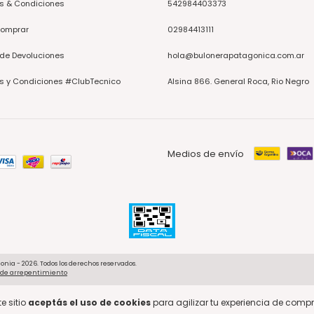
s & Condiciones
542984403373
omprar
02984413111
 de Devoluciones
hola@bulonerapatagonica.com.ar
s y Condiciones #ClubTecnico
Alsina 866. General Roca, Rio Negro
Medios de envío
onia - 2026. Todos los derechos reservados.
 de arrepentimiento
e sitio
aceptás el uso de cookies
para agilizar tu experiencia de compr