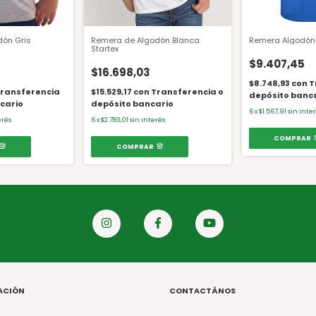
dón Gris
Remera de Algodón Blanca
Remera Algodón 
Startex
$9.407,45
$16.698,03
$8.748,93
con
T
ransferencia
$15.529,17
con
Transferencia o
depósito banc
cario
depósito bancario
6
x
$1.567,91
sin inte
erés
6
x
$2.783,01
sin interés
COMPRAR
COMPRAR
ACIÓN
CONTACTÁNOS