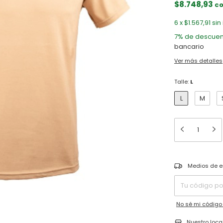
$8.748,93
c
6
x
$1.567,91
sin
7% de descuen
bancario
Ver más detalles
Talle:
L
L
M
Entregas para el 
Medios de e
No sé mi código
Nuestro loca