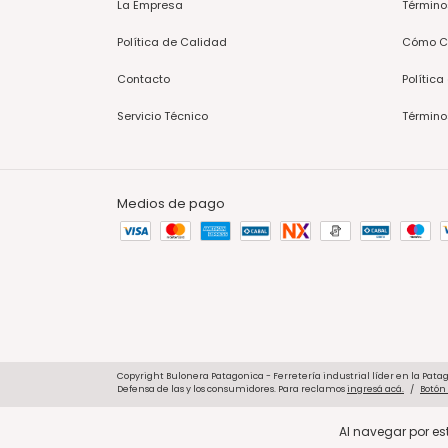
La Empresa
Término
Política de Calidad
Cómo C
Contacto
Política
Servicio Técnico
Término
Medios de pago
Copyright Bulonera Patagonica - Ferretería industrial líder en la Patag
Defensa de las y los consumidores. Para reclamos
ingresá acá.
/
Botón
Al navegar por est