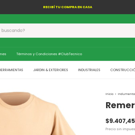
RECIBÍ TU COMPRA EN CASA
ones
Términos y Condiciones #ClubTecnico
HERRAMIENTAS
JARDIN & EXTERIORES
INDUSTRIALES
CONSTRUCCI
Inicio
>
Indumenta
Remer
$9.407,45
Precio sin impue