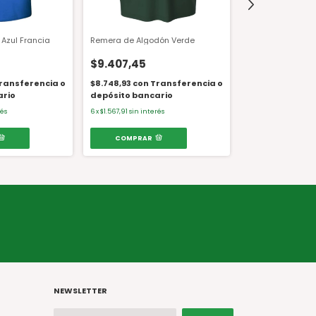
Azul Francia
Remera de Algodón Verde
Remera Aire Libr
Dama
$9.407,45
$24.099,17
ransferencia o
$8.748,93
con
Transferencia o
ario
depósito bancario
$22.412,23
con
T
o depósito ban
rés
6
x
$1.567,91
sin interés
6
x
$4.016,53
sin inte
COMPRAR
COMPRAR
NEWSLETTER