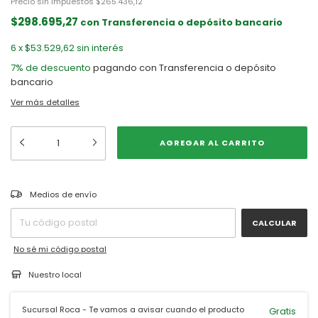
Precio sin impuestos
$265.436,12
$298.695,27
con
Transferencia o depósito bancario
6
x
$53.529,62
sin interés
7% de descuento
pagando con Transferencia o depósito
bancario
Ver más detalles
CAMBIAR CP
Entregas para el CP:
Medios de envío
CALCULAR
No sé mi código postal
Nuestro local
Sucursal Roca - Te vamos a avisar cuando el producto
Gratis