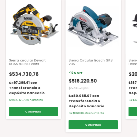
Sierra circular Dewalt
Sierra Circular Bosch GKS
Sierr
DCS570B 20 Volts
235
Deck
mad
$534.730,76
-
10
%
OFF
$20
$516.220,50
$497.299,61
con
$187
Transferencia o
Tran
$573.578,33
depósito bancario
depó
$480.085,07
con
6
x
$89.121,79
sin interés
6
x
$3
Transferencia o
depósito bancario
6
x
$86.036,75
sin interés