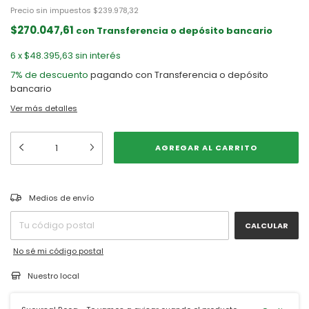
Precio sin impuestos
$239.978,32
$270.047,61
con
Transferencia o depósito bancario
6
x
$48.395,63
sin interés
7% de descuento
pagando con Transferencia o depósito
bancario
Ver más detalles
CAMBIAR CP
Entregas para el CP:
Medios de envío
CALCULAR
No sé mi código postal
Nuestro local