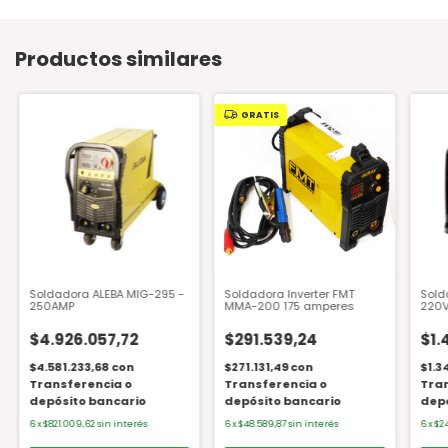
Productos similares
GRATIS
Soldadora ALEBA MIG-295 -
Soldadora Inverter FMT
Sold
250AMP
MMA-200 175 amperes
220V
$4.926.057,72
$291.539,24
$1.
$4.581.233,68
con
$271.131,49
con
$1.3
Transferencia o
Transferencia o
Tran
depósito bancario
depósito bancario
depó
6
x
$821.009,62
sin interés
6
x
$48.589,87
sin interés
6
x
$24