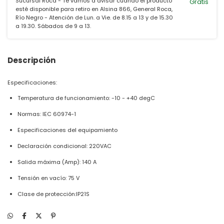
Sucursal Roca - Te vamos a avisar cuando el producto
Gratis
esté disponible para retiro en Alsina 866, General Roca,
Río Negro - Atención de Lun. a Vie. de 8.15 a 13 y de 15.30
a 19.30. Sábados de 9 a 13.
Descripción
Especificaciones:
Temperatura de funcionamiento: -10 - +40 degC
Normas: IEC 60974-1
Especificaciones del equipamiento
Declaración condicional: 220VAC
Salida máxima (Amp): 140 A
Tensión en vacío: 75 V
Clase de protección:IP21S