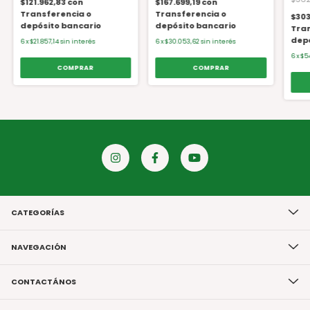
$121.962,83
con
$167.699,19
con
Transferencia o
Transferencia o
$303
depósito bancario
depósito bancario
Tran
depó
6
x
$21.857,14
sin interés
6
x
$30.053,62
sin interés
6
x
$5
CATEGORÍAS
NAVEGACIÓN
CONTACTÁNOS