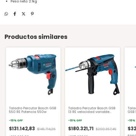
Peso neto: 2.1kg
Productos similares
Taladro Percutor Bosch GSB
Taladro Percutor Bosch GSB
Tala
550 RE Potencia 550w
13 RE velocidad variable
GSB 1
600w
-
10
%
OFF
-
10
%
OFF
-
10
%
$131.142,83
$180.321,71
$32
$145.714,26
$200.357,45
$362.