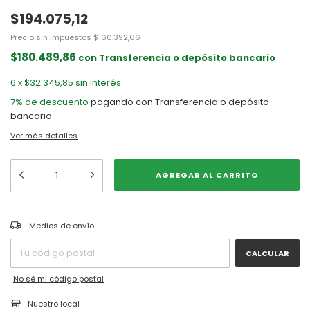
$194.075,12
Precio sin impuestos
$160.392,66
$180.489,86
con
Transferencia o depósito bancario
6
x
$32.345,85
sin interés
7% de descuento
pagando con Transferencia o depósito
bancario
Ver más detalles
CAMBIAR CP
Entregas para el CP:
Medios de envío
CALCULAR
No sé mi código postal
Nuestro local