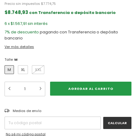
Precio sin impuestos
$7.774,75
$8.748,93
con
Transferencia o depósito bancario
6
x
$1.567,91
sin interés
7% de descuento
pagando con Transferencia o depósito
bancario
Ver más detalles
Talle:
M
M
XL
XXL
CAMBIAR CP
Entregas para el CP:
Medios de envío
CALCULAR
No sé mi código postal