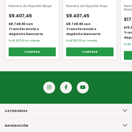
Remera de Algodón Beige
Remera de Algodón Roja
Reme
Mari
$9.407,45
$9.407,45
$17
$8.748,93
con
$8.748,93
con
$16.
Transferencia o
Transferencia o
Tran
depósito bancario
depósito bancario
depó
6
x
$1.567,91
sin interés
6
x
$1.567,91
sin interés
6
x
$2.
COMPRAR
COMPRAR
CATEGORÍAS
NAVEGACIÓN