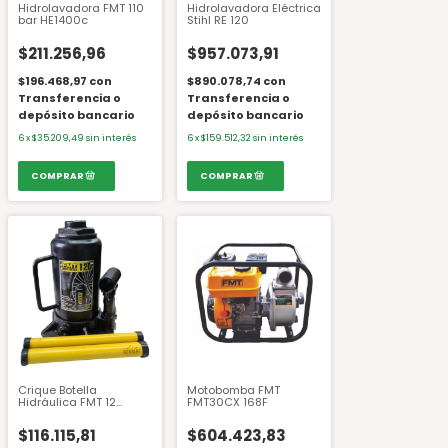
Hidrolavadora FMT 110
Hidrolavadora Eléctrica
bar HE1400c
Stihl RE 120
$211.256,96
$957.073,91
$196.468,97
con
$890.078,74
con
Transferencia o
Transferencia o
depósito bancario
depósito bancario
6
x
$35.209,49
sin interés
6
x
$159.512,32
sin interés
Crique Botella
Motobomba FMT
Hidráulica FMT 12
FMT30CX 168F
Toneladas
$116.115,81
$604.423,83