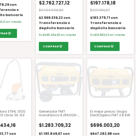
$2.762.727,12
$197.178,18
78,29
con
ferencia o
$3.069.696,80
$219.086,87
ito bancario
$2.569.336,22
con
$183.375,71
con
83,21
sin interés
Transferencia o
Transferencia o
depósito bancario
depósito bancario
6
x
$460.454,52
sin interés
6
x
$32.863,03
sin interés
dora STIHL 1300
Generador FMT
El mejor precio: Grupo
0 Litros SE-62
monofásico KJ6500A-
Electrógeno FMT 2.8 KW
D 5.5 Kva
.434,16
$1.283.709,32
$696.003,20
33,77
con
$1.193.849,67
con
$647.282,98
con