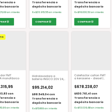
ferencia o
Transferencia o
Transferencia o
ito bancario
depósito bancario
depósito bancario
05,69
sin interés
6
x
$213.951,55
sin interés
6
x
$116.000,53
sin interés
TIS
dor FMT
Calefactor cañon FMT
Hidrolavadora a
A monofásico
a kerosene - diesel |
batería INGCO 20V 24,8
24000 KCal
bar - CPWLI2036 (sin
batería/cargador)
.315,95
$678.238,07
$95.214,02
03,83
con
$630.761,41
con
$88.549,04
con
ferencia o
Transferencia o
Transferencia o
ito bancario
depósito bancario
depósito bancario
85,99
sin interés
6
x
$113.039,68
sin interés
6
x
$15.869
sin interés