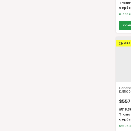
Trans
depós
6
x
$66.9
GRA
Genera
KJ1500
$557
$518.3
Trans
depós
6
x
$92.8