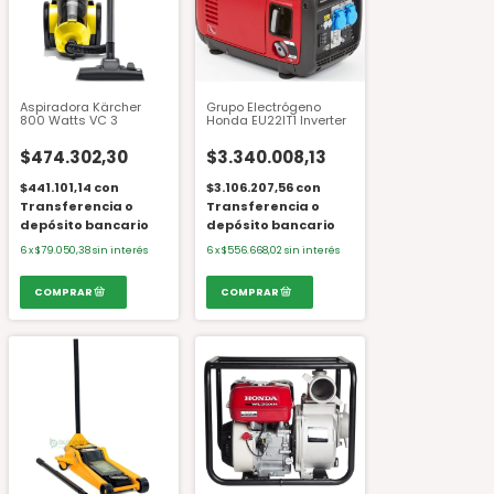
Aspiradora Kärcher
Grupo Electrógeno
800 Watts VC 3
Honda EU22IT1 Inverter
$474.302,30
$3.340.008,13
$441.101,14
con
$3.106.207,56
con
Transferencia o
Transferencia o
depósito bancario
depósito bancario
6
x
$79.050,38
sin interés
6
x
$556.668,02
sin interés