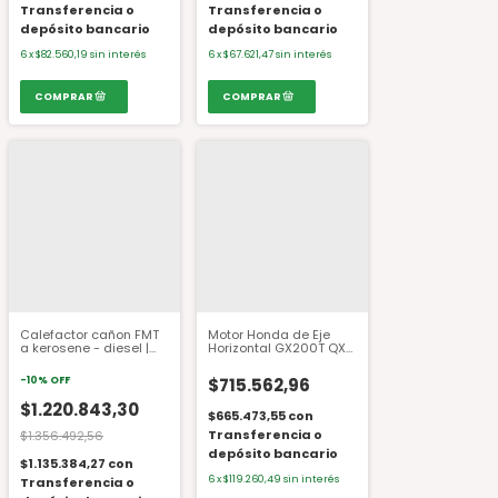
Transferencia o
Transferencia o
depósito bancario
depósito bancario
6
x
$82.560,19
sin interés
6
x
$67.621,47
sin interés
Calefactor cañon FMT
Motor Honda de Eje
a kerosene - diesel |
Horizontal GX200T QX
60.000 KCal
6.5 HP
-
10
%
OFF
$715.562,96
$1.220.843,30
$665.473,55
con
Transferencia o
$1.356.492,56
depósito bancario
$1.135.384,27
con
6
x
$119.260,49
sin interés
Transferencia o