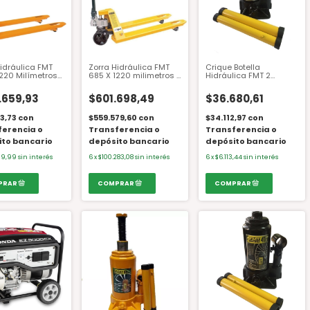
idráulica FMT
Zorra Hidráulica FMT
Crique Botella
1220 Milímetros
685 X 1220 milimetros 3
Hidráulica FMT 2
neladas
Toneladas 685DN
Toneladas
.659,93
$601.698,49
$36.680,61
53,73
con
$559.579,60
con
$34.112,97
con
ferencia o
Transferencia o
Transferencia o
ito bancario
depósito bancario
depósito bancario
109,99
sin interés
6
x
$100.283,08
sin interés
6
x
$6.113,44
sin interés