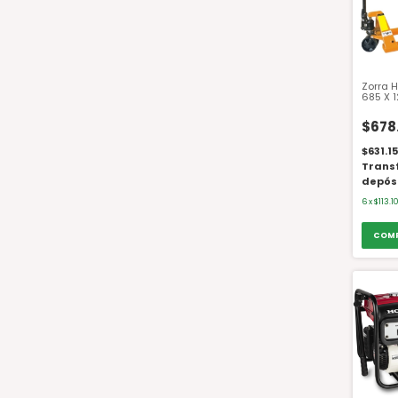
Zorra H
685 X 
3.5 To
$678
$631.1
Trans
depós
6
x
$113.