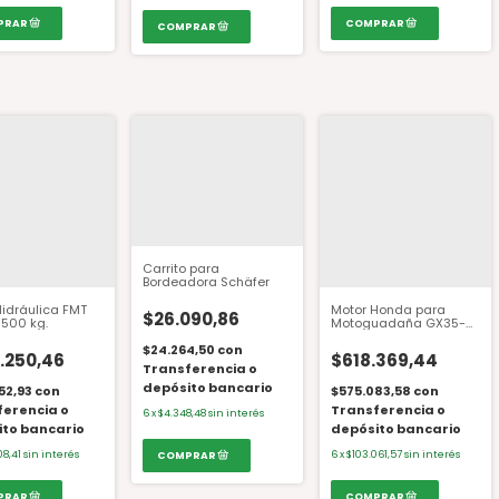
Carrito para
Bordeadora Schäfer
idráulica FMT
Motor Honda para
$26.090,86
500 kg.
Motoguadaña GX35-
TPS3 5.5 HP
$24.264,50
con
.250,46
$618.369,44
Transferencia o
depósito bancario
52,93
con
$575.083,58
con
ferencia o
Transferencia o
6
x
$4.348,48
sin interés
ito bancario
depósito bancario
08,41
sin interés
6
x
$103.061,57
sin interés