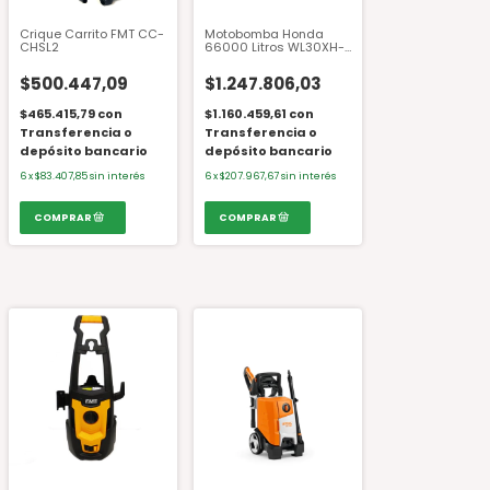
Crique Carrito FMT CC-
Motobomba Honda
CHSL2
66000 Litros WL30XH-
DRX
$500.447,09
$1.247.806,03
$465.415,79
con
$1.160.459,61
con
Transferencia o
Transferencia o
depósito bancario
depósito bancario
6
x
$83.407,85
sin interés
6
x
$207.967,67
sin interés