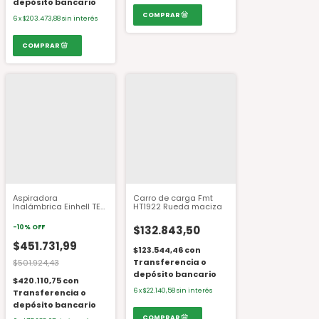
depósito bancario
6
x
$203.473,88
sin interés
Aspiradora
Carro de carga Fmt
Inalámbrica Einhell TE-
HT1922 Rueda maciza
VC 36/25 Li S
-
10
%
OFF
$132.843,50
$451.731,99
$123.544,46
con
Transferencia o
$501.924,43
depósito bancario
$420.110,75
con
6
x
$22.140,58
sin interés
Transferencia o
depósito bancario