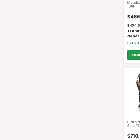
Motob
168F
$466
$434.0
Trans
depós
6
x
$77.78
Hidrola
Stihl RE
$710