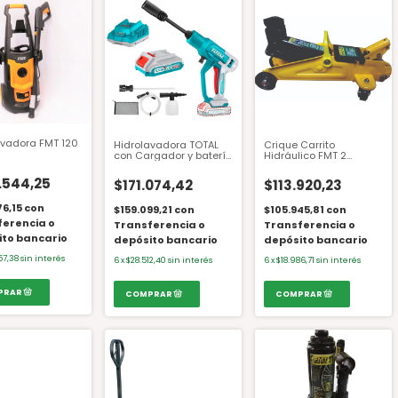
avadora FMT 120
Hidrolavadora TOTAL
Crique Carrito
con Cargador y batería
Hidráulico FMT 2
TPWLI20362-4
Toneladas CC-2
.544,25
$171.074,42
$113.920,23
76,15
con
$159.099,21
con
$105.945,81
con
ferencia o
Transferencia o
Transferencia o
ito bancario
depósito bancario
depósito bancario
57,38
sin interés
6
x
$28.512,40
sin interés
6
x
$18.986,71
sin interés