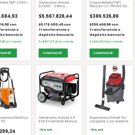
omba FMT CX20-
Generador Honda
Crique Botella FMT
EU30IS - 2.8Kva
Pesado CC-PRO50 50
monofásico
Tn
.684,93
$5.567.828,44
$386.526,86
16,98
con
$5.178.080,45
con
$359.469,98
con
ferencia o
Transferencia o
Transferencia o
ito bancario
depósito bancario
depósito bancario
0,82
sin interés
6
x
$927.971,41
sin interés
6
x
$64.421,14
sin interés
vadora Eléctrica
Generador Honda 5.5
Aspiradora Einhell Sin
 110
KVA Encendido Manual
cargador y sin batería
s/Batería Para
TC-VC 18/15 LI SOLO
Arranque Eléctrico
.299,24
-
10
%
OFF
-
10
%
OFF
EZ6500CXS