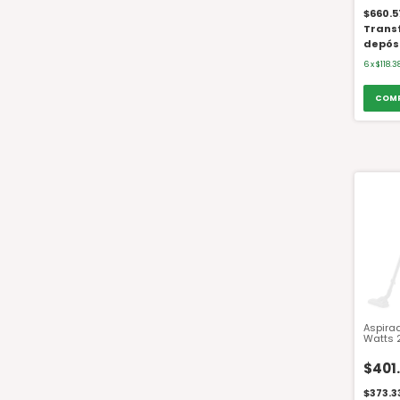
$660.5
Trans
depós
6
x
$118.3
Aspira
Watts 2
$401
$373.3