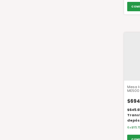
Mesa H
ME500 
$694
$645.6
Trans
depós
6
x
$115.7