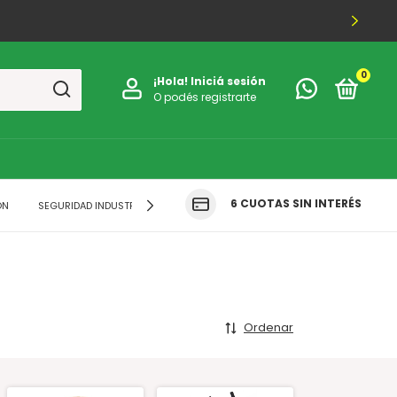
0
¡Hola!
Iniciá sesión
O podés registrarte
6 CUOTAS SIN INTERÉS
ÓN
SEGURIDAD INDUSTRIAL
FERRETERIA
INDUMENTARIA
CLUB 
Ordenar