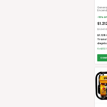
Genera
Encend
EZ3000
-
10
%
OF
$1.21
$1.347.
$1.128
Trans
depós
6
x
$202.