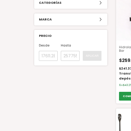
CATEGORÍAS
MARCA
PRECIO
Desde
Hasta
Hidrol
Bar
APLICAR
$259
$241.3
Trans
depós
6
x
$43.2