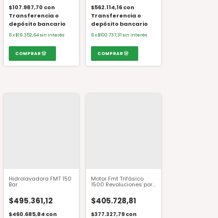
$107.987,70
con
$562.114,16
con
Transferencia o
Transferencia o
depósito bancario
depósito bancario
6
x
$19.352,64
sin interés
6
x
$100.737,31
sin interés
Hidrolavadora FMT 150
Motor Fmt Trifásico
Bar
1500 Revoluciones por
minuto
$495.361,12
$405.728,81
$460.685,84
con
$377.327,79
con