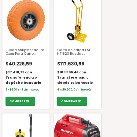
Rueda Antipinchadura
Carro de carga FMT
Oxen Para Carro
HT1823 Ruedas
Paquetero 250 X 80 X
neumáticas
19
$40.226,59
$117.630,58
$37.410,73
con
$109.396,44
con
Transferencia o
Transferencia o
depósito bancario
depósito bancario
6
x
$6.704,43
sin interés
6
x
$19.605,10
sin interés