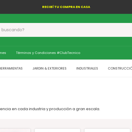
RECIBÍ TU COMPRA EN CASA
ones
Términos y Condiciones #ClubTecnico
HERRAMIENTAS
JARDIN & EXTERIORES
INDUSTRIALES
CONSTRUCCI
iencia en cada industria y producción a gran escala.