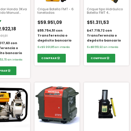
dor Honda 3Kva
Crique Botella FMT - 6
Crique tipo Hidráulico
ido Manual
toneladas
Botella FMT 4
CX 5.6 HP
Toneladas
F
$59.951,09
$51.311,53
2.922,18
$55.754,51
con
$47.719,72
con
Transferencia o
Transferencia o
691,31
depósito bancario
depósito bancario
.017,63
con
6
x
$9.991,85
sin interés
6
x
$8.551,92
sin interés
ferencia o
ito bancario
153,70
sin interés