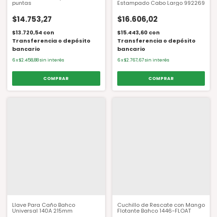
puntas
Estampado Cabo Largo 992269
$14.753,27
$16.606,02
$13.720,54
con
$15.443,60
con
Transferencia o depósito
Transferencia o depósito
bancario
bancario
6
x
$2.458,88
sin interés
6
x
$2.767,67
sin interés
Llave Para Caño Bahco
Cuchillo de Rescate con Mango
Universal 140A 215mm
Flotante Bahco 1446-FLOAT