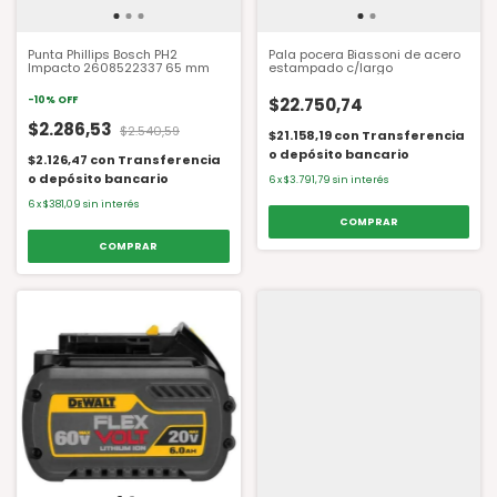
Punta Phillips Bosch PH2
Pala pocera Biassoni de acero
Impacto 2608522337 65 mm
estampado c/largo
-
10
%
OFF
$22.750,74
$2.286,53
$2.540,59
$21.158,19
con
Transferencia
o depósito bancario
$2.126,47
con
Transferencia
o depósito bancario
6
x
$3.791,79
sin interés
6
x
$381,09
sin interés