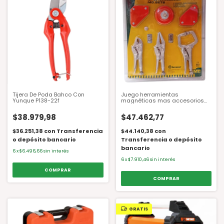
Tijera De Poda Bahco Con
Juego herramientas
Yunque P138-22f
magnéticas mas accesorios
FMT 6 piezas
$38.979,98
$47.462,77
$36.251,38
con
Transferencia
$44.140,38
con
o depósito bancario
Transferencia o depósito
bancario
6
x
$6.496,66
sin interés
6
x
$7.910,46
sin interés
GRATIS