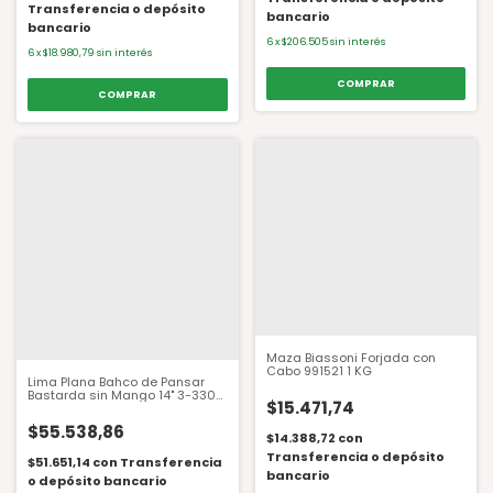
Transferencia o depósito
bancario
bancario
6
x
$206.505
sin interés
6
x
$18.980,79
sin interés
Maza Biassoni Forjada con
Cabo 991521 1 KG
Lima Plana Bahco de Pansar
Bastarda sin Mango 14" 3-330-
$15.471,74
14-1-0
$55.538,86
$14.388,72
con
Transferencia o depósito
$51.651,14
con
Transferencia
bancario
o depósito bancario