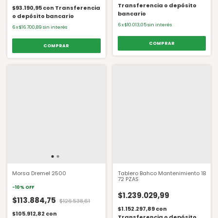
Transferencia o depósito
$93.190,95
con
Transferencia
bancario
o depósito bancario
6
x
$10.013,05
sin interés
6
x
$16.700,89
sin interés
Morsa Dremel 2500
Tablero Bahco Mantenimiento 1B
72 PZAS
-
10
%
OFF
$1.239.029,99
$113.884,75
$126.538,61
$1.152.297,89
con
$105.912,82
con
Transferencia o depósito