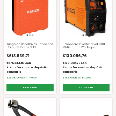
Juego de Bocallaves Bahco con
Soldadora Inverter Niyat IGBT
Caja 138 Piezas S 138
MMA 160 de 125 Amper
$618.639,71
$130.056,76
$575.334,93
con
$120.952,79
con
Transferencia o depósito
Transferencia o depósito
bancario
bancario
6
x
$103.106,62
sin interés
6
x
$21.676,13
sin interés