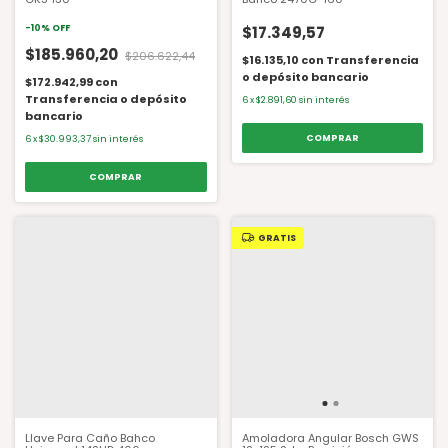
-
10
%
OFF
$17.349,57
$185.960,20
$206.622,44
$16.135,10
con
Transferencia
o depósito bancario
$172.942,99
con
Transferencia o depósito
6
x
$2.891,60
sin interés
bancario
6
x
$30.993,37
sin interés
GRATIS
Llave Para Caño Bahco
Amoladora Angular Bosch GWS