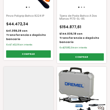
Pinza Poligrip Bahco 8224 IP
Tijera de Poda Bahco A Dos
Manos P173-SL-85
$44.472,34
$154.877,61
$41.359,28
con
$144.036,18
con
Transferencia o depósito
Transferencia o depósito
bancario
bancario
6
x
$7.412,06
sin interés
6
x
$25.812,94
sin interés