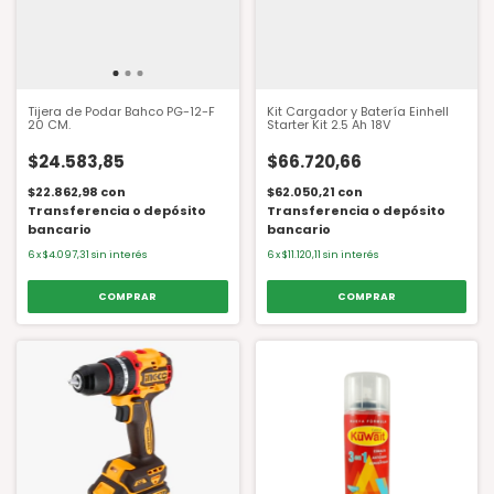
Tijera de Podar Bahco PG-12-F
Kit Cargador y Batería Einhell
20 CM.
Starter Kit 2.5 Ah 18V
$24.583,85
$66.720,66
$22.862,98
con
$62.050,21
con
Transferencia o depósito
Transferencia o depósito
bancario
bancario
6
x
$4.097,31
sin interés
6
x
$11.120,11
sin interés