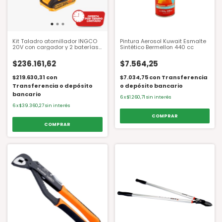
Kit Taladro atornillador INGCO
Pintura Aerosol Kuwait Esmalte
20V con cargador y 2 baterías
Sintético Bermellon 440 cc
de 2.0Ah - CIDLI20668-4 + 3
mechas y maletín
$236.161,62
$7.564,25
$219.630,31
con
$7.034,75
con
Transferencia
Transferencia o depósito
o depósito bancario
bancario
6
x
$1.260,71
sin interés
6
x
$39.360,27
sin interés