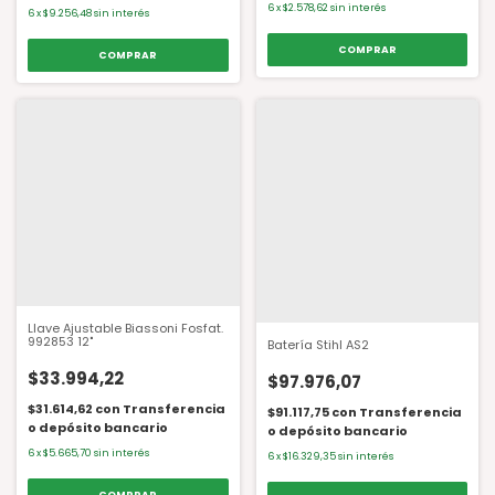
6
x
$2.578,62
sin interés
6
x
$9.256,48
sin interés
Llave Ajustable Biassoni Fosfat.
992853 12"
Batería Stihl AS2
$33.994,22
$97.976,07
$31.614,62
con
Transferencia
$91.117,75
con
Transferencia
o depósito bancario
o depósito bancario
6
x
$5.665,70
sin interés
6
x
$16.329,35
sin interés