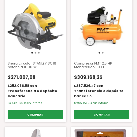
Sierra circular STANLEY SC16
Compresor FMT 2.5 HP
potencia 1600 W
Monofásico 50 LT
$271.007,08
$309.168,25
$252.036,58
con
$287.526,47
con
Transferencia o depósito
Transferencia o depósito
bancario
bancario
6
x
$45.167,85
sin interés
6
x
$51.528,04
sin interés