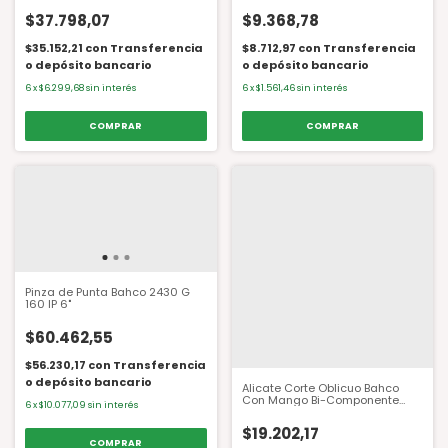
$37.798,07
$9.368,78
$35.152,21
con
Transferencia
$8.712,97
con
Transferencia
o depósito bancario
o depósito bancario
6
x
$6.299,68
sin interés
6
x
$1.561,46
sin interés
Pinza de Punta Bahco 2430 G
160 IP 6"
$60.462,55
$56.230,17
con
Transferencia
o depósito bancario
Alicate Corte Oblicuo Bahco
Con Mango Bi-Componente
6
x
$10.077,09
sin interés
2171G 160mm
$19.202,17