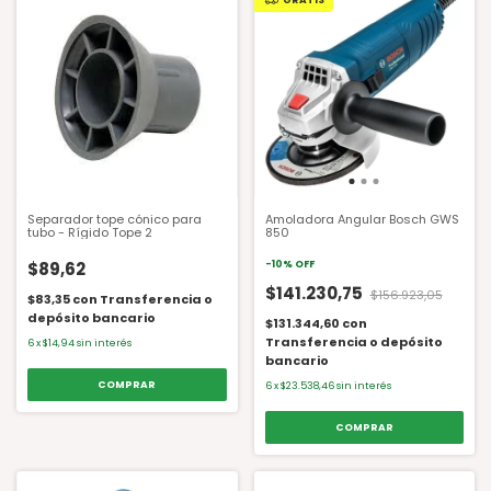
Separador tope cónico para
Amoladora Angular Bosch GWS
tubo - Rígido Tope 2
850
$89,62
-
10
%
OFF
$141.230,75
$156.923,05
$83,35
con
Transferencia o
depósito bancario
$131.344,60
con
Transferencia o depósito
6
x
$14,94
sin interés
bancario
6
x
$23.538,46
sin interés