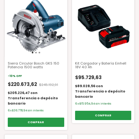
Sierra Circular Bosch GKS 150
Kit Cargador y Batería Einhell
Potencia 1500 watts
18V 4.0 Ah
-
10
%
OFF
$95.729,63
$220.673,62
$245.192,91
$89.028,56
con
Transferencia o depósito
$205.226,47
con
bancario
Transferencia o depósito
bancario
6
x
$15.954,94
sin interés
6
x
$36.778,94
sin interés