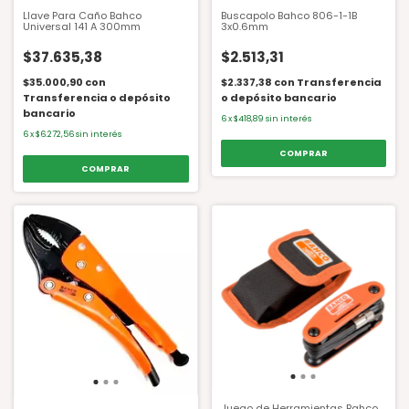
Llave Para Caño Bahco
Buscapolo Bahco 806-1-1B
Universal 141 A 300mm
3x0.6mm
$37.635,38
$2.513,31
$35.000,90
con
$2.337,38
con
Transferencia
Transferencia o depósito
o depósito bancario
bancario
6
x
$418,89
sin interés
6
x
$6.272,56
sin interés
Juego de Herramientas Bahco