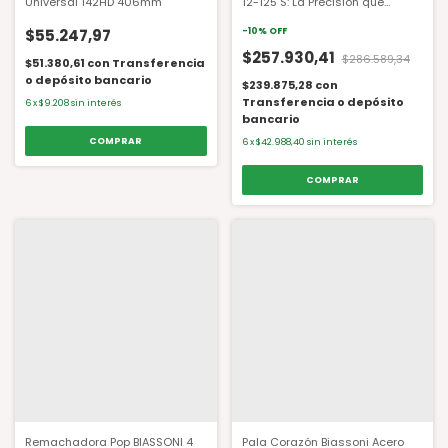
Universal 142HD 406mm
12-125 S: La Precisión que
necesitás para cada trabajo
$55.247,97
-
10
%
OFF
$257.930,41
$286.589,34
$51.380,61
con
Transferencia
o depósito bancario
$239.875,28
con
Transferencia o depósito
6
x
$9.208
sin interés
bancario
6
x
$42.988,40
sin interés
Remachadora Pop BIASSONI 4
Pala Corazón Biassoni Acero