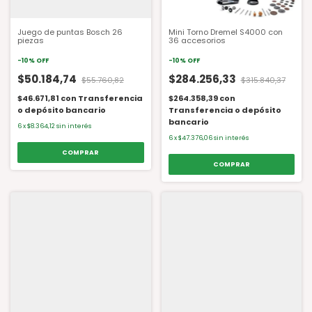
Juego de puntas Bosch 26
Mini Torno Dremel S4000 con
piezas
36 accesorios
-
10
%
OFF
-
10
%
OFF
$50.184,74
$284.256,33
$55.760,82
$315.840,37
$46.671,81
con
Transferencia
$264.358,39
con
o depósito bancario
Transferencia o depósito
bancario
6
x
$8.364,12
sin interés
6
x
$47.376,06
sin interés