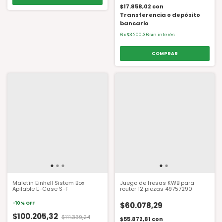
$17.858,02
con
Transferencia o depósito
bancario
6
x
$3.200,36
sin interés
Maletín Einhell Sistem Box
Juego de fresas KWB para
Apilable E-Case S-F
router 12 piezas 49757290
-
10
%
OFF
$60.078,29
$100.205,32
$111.339,24
$55.872,81
con