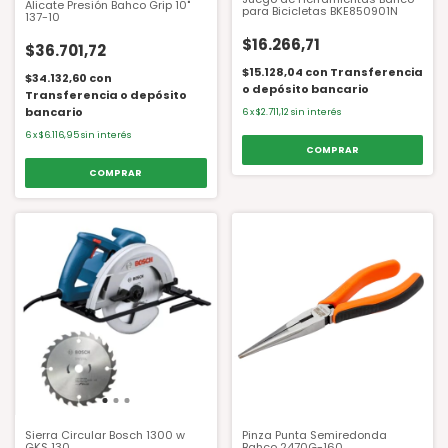
Alicate Presión Bahco Grip 10"
para Bicicletas BKE850901N
137-10
$16.266,71
$36.701,72
$15.128,04
con
Transferencia
$34.132,60
con
o depósito bancario
Transferencia o depósito
bancario
6
x
$2.711,12
sin interés
6
x
$6.116,95
sin interés
Sierra Circular Bosch 1300 w
Pinza Punta Semiredonda
GKS 130
Bahco 2470G-160