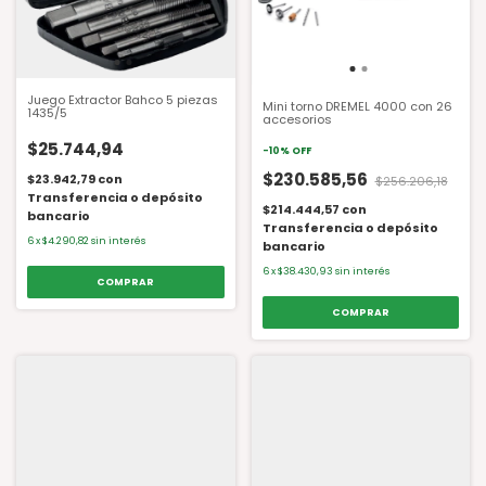
Juego Extractor Bahco 5 piezas
Mini torno DREMEL 4000 con 26
1435/5
accesorios
$25.744,94
-
10
%
OFF
$230.585,56
$23.942,79
con
$256.206,18
Transferencia o depósito
$214.444,57
con
bancario
Transferencia o depósito
6
x
$4.290,82
sin interés
bancario
6
x
$38.430,93
sin interés