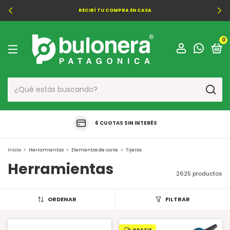
RECIBÍ TU COMPRA EN CASA
0
6 CUOTAS SIN INTERÉS
Inicio
>
Herramientas
>
Elementos de corte
>
Tijeras
Herramientas
2625 productos
ORDENAR
FILTRAR
GRATIS