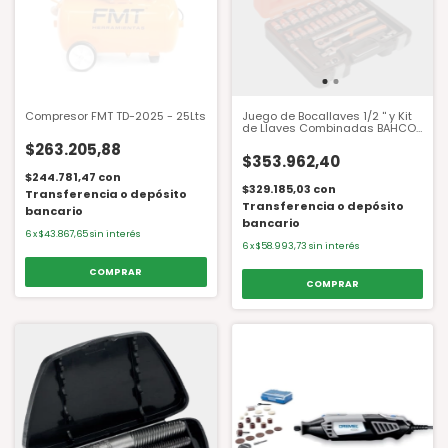
Compresor FMT TD-2025 - 25Lts
Juego de Bocallaves 1/2 '' y Kit
de Llaves Combinadas BAHCO
S400
$263.205,88
$353.962,40
$244.781,47
con
$329.185,03
con
Transferencia o depósito
Transferencia o depósito
bancario
bancario
6
x
$43.867,65
sin interés
6
x
$58.993,73
sin interés