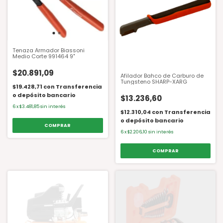
Tenaza Armador Biassoni
Medio Corte 991464 9"
$20.891,09
Afilador Bahco de Carburo de
Tungsteno SHARP-XARG
$19.428,71
con
Transferencia
o depósito bancario
$13.236,60
6
x
$3.481,85
sin interés
$12.310,04
con
Transferencia
o depósito bancario
6
x
$2.206,10
sin interés