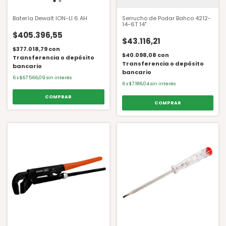
Batería Dewalt ION-LI 6 AH
Serrucho de Podar Bahco 4212-
14-6T 14"
$405.396,55
$43.116,21
$377.018,79
con
$40.098,08
con
Transferencia o depósito
Transferencia o depósito
bancario
bancario
6
x
$67.566,09
sin interés
6
x
$7.186,04
sin interés