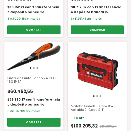
$35.152,21
con
Transferencia
$8.712,97
con
Transferencia
o depósito bancario
o depósito bancario
6
x
$6.299,68
sin interés
6
x
$1.561,46
sin interés
Pinza de Punta Bahco 2430 G
160 IP 6"
$60.462,55
$56.230,17
con
Transferencia
o depósito bancario
Maletín Einhell Sistem Box
Apilable E-Case S-F
6
x
$10.077,09
sin interés
-
10
%
OFF
$100.205,32
$111.339,24