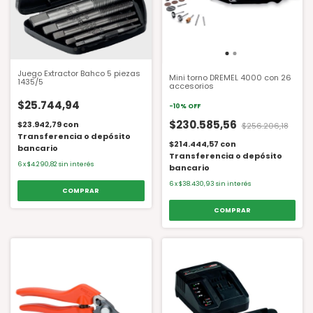
Juego Extractor Bahco 5 piezas
Mini torno DREMEL 4000 con 26
1435/5
accesorios
$25.744,94
-
10
%
OFF
$230.585,56
$23.942,79
con
$256.206,18
Transferencia o depósito
$214.444,57
con
bancario
Transferencia o depósito
6
x
$4.290,82
sin interés
bancario
6
x
$38.430,93
sin interés