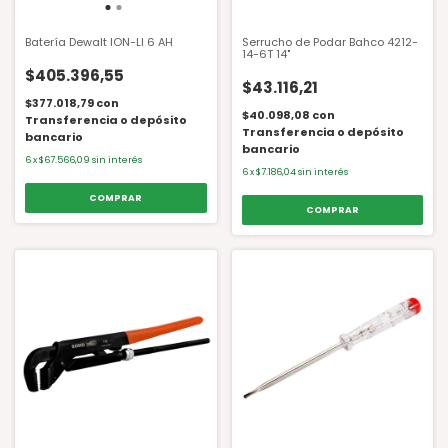
Batería Dewalt ION-LI 6 AH
Serrucho de Podar Bahco 4212-
14-6T 14"
$405.396,55
$43.116,21
$377.018,79
con
$40.098,08
con
Transferencia o depósito
Transferencia o depósito
bancario
bancario
6
x
$67.566,09
sin interés
6
x
$7.186,04
sin interés