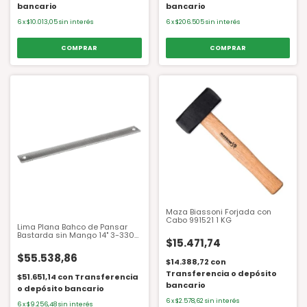
bancario
bancario
6
x
$10.013,05
sin interés
6
x
$206.505
sin interés
Maza Biassoni Forjada con
Cabo 991521 1 KG
Lima Plana Bahco de Pansar
Bastarda sin Mango 14" 3-330-
$15.471,74
14-1-0
$55.538,86
$14.388,72
con
Transferencia o depósito
$51.651,14
con
Transferencia
bancario
o depósito bancario
6
x
$2.578,62
sin interés
6
x
$9.256,48
sin interés