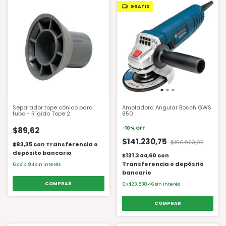
GRATIS
Separador tope cónico para
Amoladora Angular Bosch GWS
tubo - Rígido Tope 2
850
$89,62
-
10
%
OFF
$141.230,75
$156.923,05
$83,35
con
Transferencia o
depósito bancario
$131.344,60
con
Transferencia o depósito
6
x
$14,94
sin interés
bancario
6
x
$23.538,46
sin interés