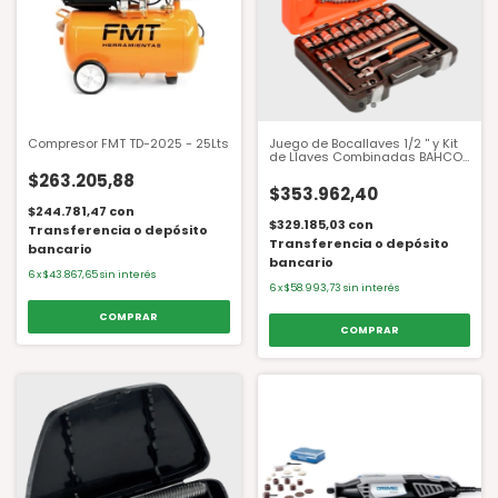
Compresor FMT TD-2025 - 25Lts
Juego de Bocallaves 1/2 '' y Kit
de Llaves Combinadas BAHCO
S400
$263.205,88
$353.962,40
$244.781,47
con
$329.185,03
con
Transferencia o depósito
Transferencia o depósito
bancario
bancario
6
x
$43.867,65
sin interés
6
x
$58.993,73
sin interés