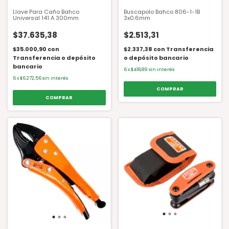
Llave Para Caño Bahco
Buscapolo Bahco 806-1-1B
Universal 141 A 300mm
3x0.6mm
$37.635,38
$2.513,31
$35.000,90
con
$2.337,38
con
Transferencia
Transferencia o depósito
o depósito bancario
bancario
6
x
$418,89
sin interés
6
x
$6.272,56
sin interés