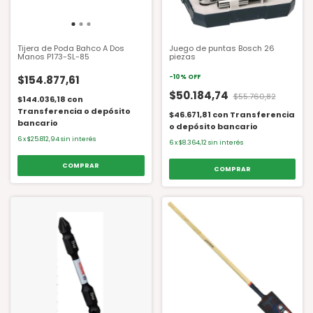
Tijera de Poda Bahco A Dos
Juego de puntas Bosch 26
Manos P173-SL-85
piezas
$154.877,61
-
10
%
OFF
$50.184,74
$55.760,82
$144.036,18
con
Transferencia o depósito
$46.671,81
con
Transferencia
bancario
o depósito bancario
6
x
$25.812,94
sin interés
6
x
$8.364,12
sin interés