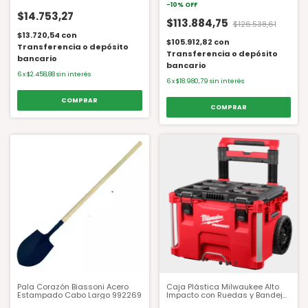
-
10
%
OFF
$14.753,27
$113.884,75
$126.538,61
$13.720,54
con
$105.912,82
con
Transferencia o depósito
Transferencia o depósito
bancario
bancario
6
x
$2.458,88
sin interés
6
x
$18.980,79
sin interés
Pala Corazón Biassoni Acero
Caja Plástica Milwaukee Alto
Estampado Cabo Largo 992269
Impacto con Ruedas y Bandeja
25"