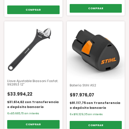
Llave Ajustable Biassoni Fosfat.
992853 12"
Batería Stihl AS2
$33.994,22
$97.976,07
$31.614,62
con
Transferencia
$91.117,75
con
Transferencia
o depósito bancario
o depósito bancario
6
x
$5.665,70
sin interés
6
x
$16.329,35
sin interés