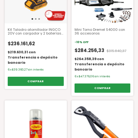
Kit Taladro atornillador INGCO
Mini Torno Dremel S4000 con
20V con cargador y 2 baterías
36 accesorios
de 2.0Ah - CIDLI20668-4 + 3
mechas y maletín
$236.161,62
-
10
%
OFF
$284.256,33
$315.840,37
$219.630,31
con
Transferencia o depósito
$264.358,39
con
bancario
Transferencia o depósito
bancario
6
x
$39.360,27
sin interés
6
x
$47.376,06
sin interés