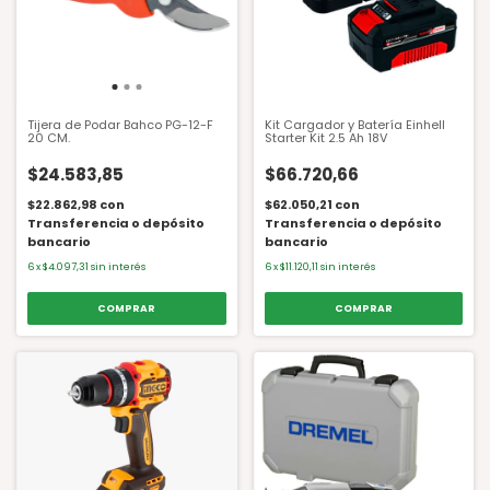
Tijera de Podar Bahco PG-12-F
Kit Cargador y Batería Einhell
20 CM.
Starter Kit 2.5 Ah 18V
$24.583,85
$66.720,66
$22.862,98
con
$62.050,21
con
Transferencia o depósito
Transferencia o depósito
bancario
bancario
6
x
$4.097,31
sin interés
6
x
$11.120,11
sin interés