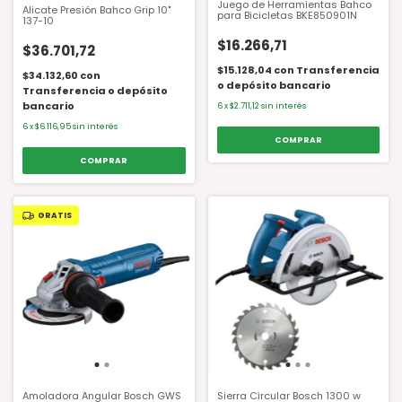
Juego de Herramientas Bahco
Alicate Presión Bahco Grip 10"
para Bicicletas BKE850901N
137-10
$16.266,71
$36.701,72
$15.128,04
con
Transferencia
$34.132,60
con
o depósito bancario
Transferencia o depósito
bancario
6
x
$2.711,12
sin interés
6
x
$6.116,95
sin interés
GRATIS
Amoladora Angular Bosch GWS
Sierra Circular Bosch 1300 w