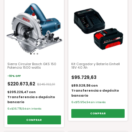
Sierra Circular Bosch GKS 150
Kit Cargador y Batería Einhell
Potencia 1500 watts
18V 4.0 Ah
-
10
%
OFF
$95.729,63
$220.673,62
$245.192,91
$89.028,56
con
Transferencia o depósito
$205.226,47
con
bancario
Transferencia o depósito
bancario
6
x
$15.954,94
sin interés
6
x
$36.778,94
sin interés