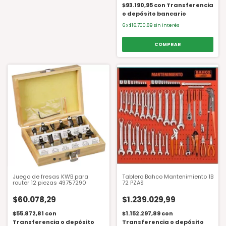
$93.190,95
con
Transferencia
o depósito bancario
6
x
$16.700,89
sin interés
Juego de fresas KWB para
Tablero Bahco Mantenimiento 1B
router 12 piezas 49757290
72 PZAS
$60.078,29
$1.239.029,99
$55.872,81
con
$1.152.297,89
con
Transferencia o depósito
Transferencia o depósito