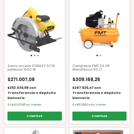
Sierra circular STANLEY SC16
Compresor FMT 2.5 HP
potencia 1600 W
Monofásico 50 LT
$271.007,08
$309.168,25
$252.036,58
con
$287.526,47
con
Transferencia o depósito
Transferencia o depósito
bancario
bancario
6
x
$45.167,85
sin interés
6
x
$51.528,04
sin interés