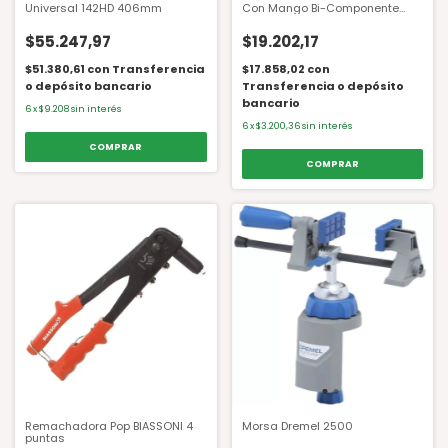
Universal 142HD 406mm
Con Mango Bi-Componente
2171G 160mm
$55.247,97
$19.202,17
$51.380,61
con
Transferencia
$17.858,02
con
o depósito bancario
Transferencia o depósito
bancario
6
x
$9.208
sin interés
6
x
$3.200,36
sin interés
Remachadora Pop BIASSONI 4
Morsa Dremel 2500
puntas