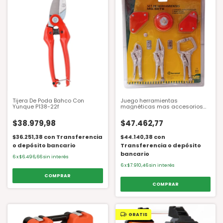
Tijera De Poda Bahco Con
Juego herramientas
Yunque P138-22f
magnéticas mas accesorios
FMT 6 piezas
$38.979,98
$47.462,77
$36.251,38
con
Transferencia
$44.140,38
con
o depósito bancario
Transferencia o depósito
bancario
6
x
$6.496,66
sin interés
6
x
$7.910,46
sin interés
GRATIS