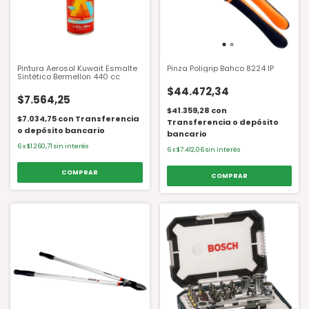
Pintura Aerosol Kuwait Esmalte
Pinza Poligrip Bahco 8224 IP
Sintético Bermellon 440 cc
$44.472,34
$7.564,25
$41.359,28
con
$7.034,75
con
Transferencia
Transferencia o depósito
o depósito bancario
bancario
6
x
$1.260,71
sin interés
6
x
$7.412,06
sin interés