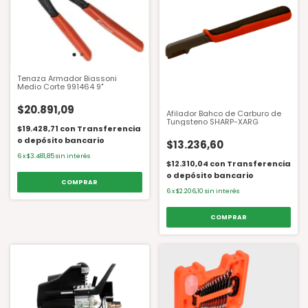
Tenaza Armador Biassoni
Medio Corte 991464 9"
$20.891,09
Afilador Bahco de Carburo de
Tungsteno SHARP-XARG
$19.428,71
con
Transferencia
o depósito bancario
$13.236,60
6
x
$3.481,85
sin interés
$12.310,04
con
Transferencia
o depósito bancario
6
x
$2.206,10
sin interés