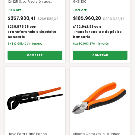
12-125 S: La Precisión que
GKS 130
necesitás para cada trabajo
-
10
%
OFF
-
10
%
OFF
$257.930,41
$185.960,20
$286.589,34
$206.622,44
$239.875,28
con
$172.942,99
con
Transferencia o depósito
Transferencia o depósito
bancario
bancario
6
x
$42.988,40
sin interés
6
x
$30.993,37
sin interés
Llave Para Caño Bahco
Alicate Corte Oblicuo Bahco