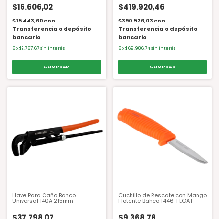
$16.606,02
$419.920,46
$15.443,60
con
$390.526,03
con
Transferencia o depósito
Transferencia o depósito
bancario
bancario
6
x
$2.767,67
sin interés
6
x
$69.986,74
sin interés
Llave Para Caño Bahco
Cuchillo de Rescate con Mango
Universal 140A 215mm
Flotante Bahco 1446-FLOAT
$37.798,07
$9.368,78