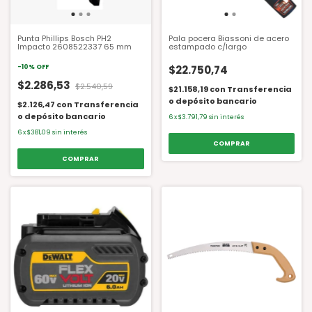
Punta Phillips Bosch PH2
Pala pocera Biassoni de acero
Impacto 2608522337 65 mm
estampado c/largo
-
10
%
OFF
$22.750,74
$2.286,53
$2.540,59
$21.158,19
con
Transferencia
o depósito bancario
$2.126,47
con
Transferencia
o depósito bancario
6
x
$3.791,79
sin interés
6
x
$381,09
sin interés