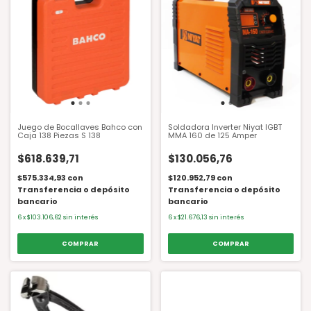
Juego de Bocallaves Bahco con
Soldadora Inverter Niyat IGBT
Caja 138 Piezas S 138
MMA 160 de 125 Amper
$618.639,71
$130.056,76
$575.334,93
con
$120.952,79
con
Transferencia o depósito
Transferencia o depósito
bancario
bancario
6
x
$103.106,62
sin interés
6
x
$21.676,13
sin interés