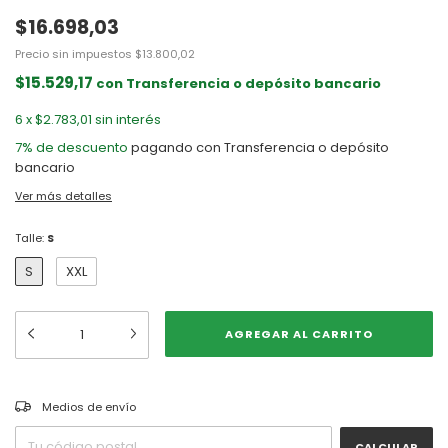
$16.698,03
Precio sin impuestos
$13.800,02
$15.529,17
con
Transferencia o depósito bancario
6
x
$2.783,01
sin interés
7% de descuento
pagando con Transferencia o depósito
bancario
Ver más detalles
Talle:
S
S
XXL
CAMBIAR CP
Entregas para el CP:
Medios de envío
CALCULAR