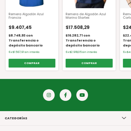
Remera Algodón Azul
Remera de Algodón Azul
Reme
Francia
Marino Startex
Cort
$9.407,45
$17.508,29
$24
$8.748,93
con
$16.282,71
con
$22.
Transferencia o
Transferencia o
Tran
depósito bancario
depósito bancario
depó
6
x
$1.567,91
sin interés
6
x
$2.918,05
sin interés
6
x
$4
COMPRAR
COMPRAR
CATEGORÍAS